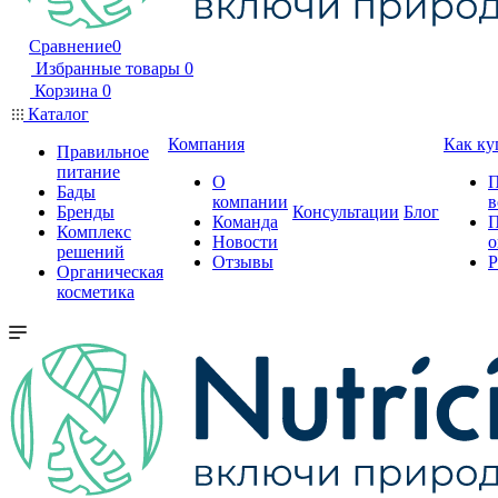
Сравнение
0
Избранные товары
0
Корзина
0
Каталог
Компания
Как ку
Правильное
питание
О
П
Бады
компании
в
Бренды
Консультации
Блог
Команда
П
Комплекс
Новости
о
решений
Отзывы
Р
Органическая
косметика