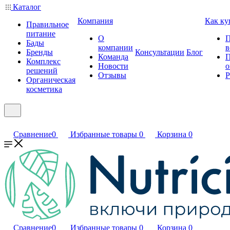
Каталог
Компания
Как ку
Правильное
питание
О
П
Бады
компании
в
Бренды
Консультации
Блог
Команда
П
Комплекс
Новости
о
решений
Отзывы
Р
Органическая
косметика
Сравнение
0
Избранные товары
0
Корзина
0
Сравнение
0
Избранные товары
0
Корзина
0