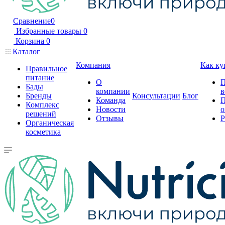
Сравнение
0
Избранные товары
0
Корзина
0
Каталог
Компания
Как ку
Правильное
питание
О
П
Бады
компании
в
Бренды
Консультации
Блог
Команда
П
Комплекс
Новости
о
решений
Отзывы
Р
Органическая
косметика