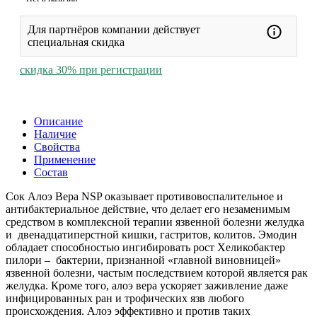
Для партнёров компании действует
специальная скидка
скидка 30% при регистрации
Описание
Наличие
Свойства
Применение
Состав
Сок Алоэ Вера NSP оказывает противовоспалительное и
aнтибактериальное действие, что делает его незаменимым
средством в комплексной терапии язвенной болезни желудка
и двенадцатиперстной кишки, гастритов, колитов. Эмодин
обладает способностью ингибировать рост Хеликобактер
пилори – бактерии, признанной «главной виновницей»
язвенной болезни, частым последствием которой является рак
желудка. Кроме того, алоэ вера ускоряет заживление даже
инфицированных ран и трофических язв любого
происхождения. Алоэ эффективно и против таких