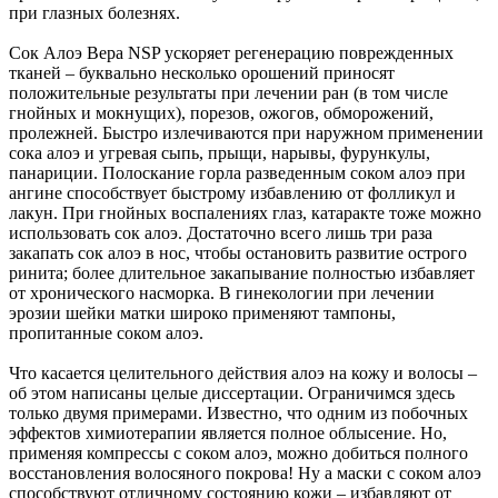
при глазных болезнях.
Сок Алоэ Вера NSP ускоряет регенерацию поврежденных
тканей – буквально несколько орошений приносят
положительные результаты при лечении ран (в том числе
гнойных и мокнущих), порезов, ожогов, обморожений,
пролежней. Быстро излечиваются при наружном применении
сока алоэ и угревая сыпь, прыщи, нарывы, фурункулы,
панариции. Полоскание горла разведенным соком алоэ при
ангине способствует быстрому избавлению от фолликул и
лакун. При гнойных воспалениях глаз, катаракте тоже можно
использовать сок алоэ. Достаточно всего лишь три раза
закапать сок алоэ в нос, чтобы остановить развитие острого
ринита; более длительное закапывание полностью избавляет
от хронического насморка. В гинекологии при лечении
эрозии шейки матки широко применяют тампоны,
пропитанные соком алоэ.
Что касается целительного действия алоэ на кожу и волосы –
об этом написаны целые диссертации. Ограничимся здесь
только двумя примерами. Известно, что одним из побочных
эффектов химиотерапии является полное облысение. Но,
применяя компрессы с соком алоэ, можно добиться полного
восстановления волосяного покрова! Ну а маски с соком алоэ
способствуют отличному состоянию кожи – избавляют от