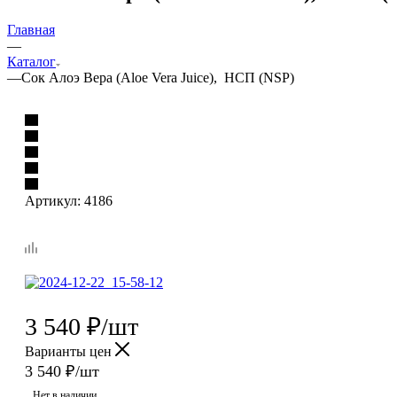
Главная
—
Каталог
—
Сок Алоэ Вера (Aloe Vera Juice), НСП (NSP)
Артикул:
4186
3 540
₽
/шт
Варианты цен
3 540
₽
/шт
Нет в наличии