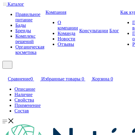
Каталог
Компания
Как ку
Правильное
питание
О
П
Бады
компании
в
Бренды
Консультации
Блог
Команда
П
Комплекс
Новости
о
решений
Отзывы
Р
Органическая
косметика
Сравнение
0
Избранные товары
0
Корзина
0
Описание
Наличие
Свойства
Применение
Состав