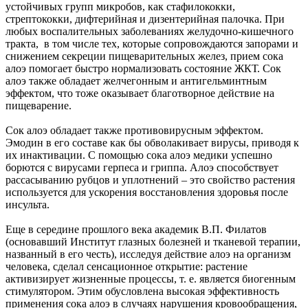
устойчивых групп микробов, как стафилококки,
стрептококки, дифтерийная и дизентерийная палочка. При
любых воспалительных заболеваниях желудочно-кишечного
тракта, в том числе тех, которые сопровождаются запорами и
снижением секреции пищеварительных желез, прием сока
алоэ помогает быстро нормализовать состояние ЖКТ. Сок
алоэ также обладает желчегонным и антигельминтным
эффектом, что тоже оказывает благотворное действие на
пищеварение.
Сок алоэ обладает также противовирусным эффектом.
Эмодин в его составе как бы обволакивает вирусы, приводя к
их инактивации. С помощью сока алоэ медики успешно
борются с вирусами герпеса и гриппа. Алоэ способствует
рассасыванию рубцов и уплотнений – это свойство растения
используется для ускорения восстановления здоровья после
инсульта.
Еще в середине прошлого века академик В.П. Филатов
(основавший Институт глазных болезней и тканевой терапии,
названный в его честь), исследуя действие алоэ на организм
человека, сделал сенсационное открытие: растение
активизирует жизненные процессы, т. е. является биогенным
стимулятором. Этим обусловлена высокая эффективность
применения сока алоэ в случаях нарушения кровообращения,