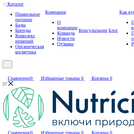
Каталог
Компания
Как ку
Правильное
питание
О
П
Бады
компании
в
Бренды
Консультации
Блог
Команда
П
Комплекс
Новости
о
решений
Отзывы
Р
Органическая
косметика
Сравнение
0
Избранные товары
0
Корзина
0
Сравнение
0
Избранные товары
0
Корзина
0