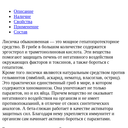
Описание
Наличие
Свойства
Применение
Состав
Лисичка обыкновенная — это мощное гепатопротекторное
средство. В грибе в большом количестве содержится
эргостерол и траметонолиновая кислота. Эти вещества
помогают защищать печень от негативного воздействия
окружающих факторов и токсинов, а также бороться с
гепатитом.
Кроме того лисички являются натуральным средством против
гельминтов (лямблий, аскарид, нематод, власоглав, остриц).
Это практически единственный гриб в мире, в котором
содержится хиноманноза. Она уничтожает не только
паразитов, но и их яйца. Причем вещество не оказывает
негативного воздействия на организм и не имеет
противопоказаний, в отличие от своих синтетических
аналогов. А бета-глюкан работает в качестве активатора
защитных сил. Благодаря нему укрепляется иммунитет и
организм сам начинает активно бороться с паразитами.