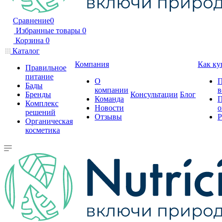
Сравнение
0
Избранные товары
0
Корзина
0
Каталог
Компания
Как ку
Правильное
питание
О
П
Бады
компании
в
Бренды
Консультации
Блог
Команда
П
Комплекс
Новости
о
решений
Отзывы
Р
Органическая
косметика