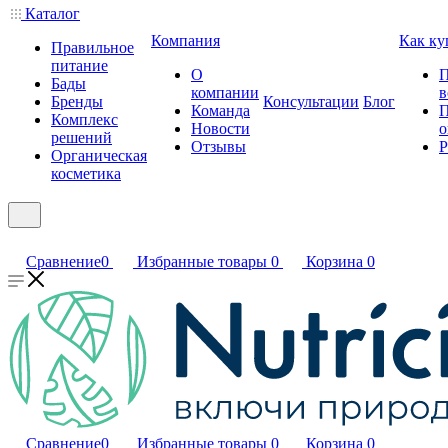
Каталог
Компания
Как ку
Правильное
питание
О
П
Бады
компании
в
Бренды
Консультации
Блог
Команда
П
Комплекс
Новости
о
решений
Отзывы
Р
Органическая
косметика
Сравнение
0
Избранные товары
0
Корзина
0
Сравнение
0
Избранные товары
0
Корзина
0