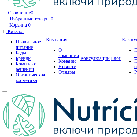
Сравнение
0
Избранные товары
0
Корзина
0
Каталог
Компания
Как ку
Правильное
питание
О
П
Бады
компании
в
Бренды
Консультации
Блог
Команда
П
Комплекс
Новости
о
решений
Отзывы
Р
Органическая
косметика