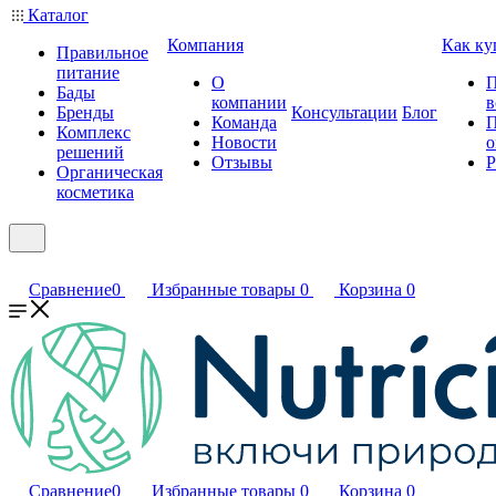
Каталог
Компания
Как ку
Правильное
питание
О
П
Бады
компании
в
Бренды
Консультации
Блог
Команда
П
Комплекс
Новости
о
решений
Отзывы
Р
Органическая
косметика
Сравнение
0
Избранные товары
0
Корзина
0
Сравнение
0
Избранные товары
0
Корзина
0