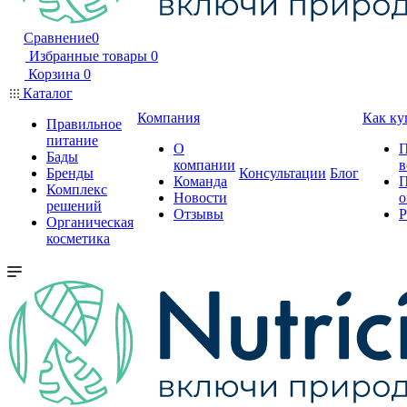
Сравнение
0
Избранные товары
0
Корзина
0
Каталог
Компания
Как ку
Правильное
питание
О
П
Бады
компании
в
Бренды
Консультации
Блог
Команда
П
Комплекс
Новости
о
решений
Отзывы
Р
Органическая
косметика