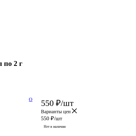
 по 2 г
О
550
₽
/шт
Варианты цен
550
₽
/шт
Нет в наличии