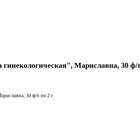
 гинекологическая", Мариславна, 30 ф/п
ариславна, 30 ф/п по 2 г