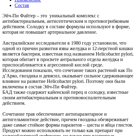
Состав
Эйч-Пи Файтер – это уникальный комплекс с
антибaктериальным, антисептическим и противогрибковым
действием. Солодку в составе формулы используют в форме,
которая не повышает артериальное давление.
Австралийские исследователи в 1980 году установили, что
одной из причин развития язвы желудка и 12-перстной кишки
является бактерия, известная под названием Helicobacter pylori,
которая обитает в просвете антрального отдела желудка и
приспосабливается к агрессивной кислой среде.
Исследования показали, что сочетание таких растений как По
д’Арко, гвоздика и девясил, оказывает сильное сдерживающее
влияние на развитие Helicobacter pylori. Поэтому они были
включены в состав Эйч-Пи Файтер.
БАД также содержит кайенский перец и солодку, известные
своим антибактериальным и противовоспалительным
действием.
Сочетание трав обеспечивает антипаразитарное и
антигельминтное действие, причем гвоздика обезвреживает
даже самые стойкие формы паразитов – цисты и яйца глистов.
Продукт можно использовать не только как препарат при
хеликобактерной инфекции, но также при различных