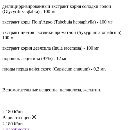
деглицирризированный экстракт корня солодки голой
(Glycyrrhiza glabra) - 100 мг
экстракт коры По д’Арко (Tabebuia heptaphylla) - 100 мг
экстракт цветов гвоздики ароматной (Syzygium aromaticum) -
100 мг
экстракт корня девясила (Inula racemosa) - 100 мг
порошок лецитина (97%) - 12 мг
плоды перца кайенского (Capsicum annuum) - 0,2 мг.
Вспомогательные вещества: целлюлоза, желатин.
2 180
₽
/шт
Варианты цен
2 180
₽
/шт
Подробности