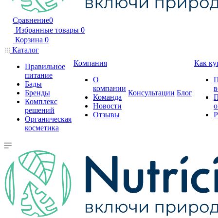
Сравнение
0
Избранные товары
0
Корзина
0
Каталог
Компания
Как ку
Правильное
питание
О
П
Бады
компании
в
Бренды
Консультации
Блог
Команда
П
Комплекс
Новости
о
решений
Отзывы
Р
Органическая
косметика