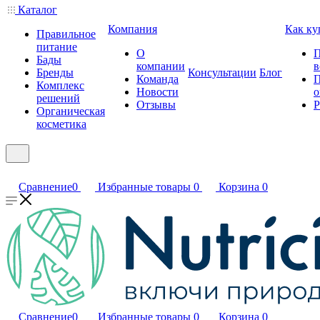
Каталог
Компания
Как ку
Правильное
питание
О
П
Бады
компании
в
Бренды
Консультации
Блог
Команда
П
Комплекс
Новости
о
решений
Отзывы
Р
Органическая
косметика
Сравнение
0
Избранные товары
0
Корзина
0
Сравнение
0
Избранные товары
0
Корзина
0