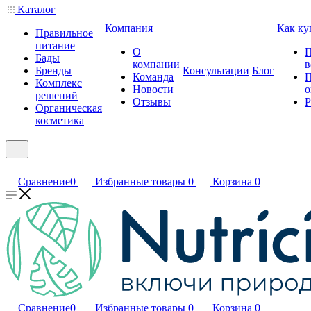
Каталог
Компания
Как ку
Правильное
питание
О
П
Бады
компании
в
Бренды
Консультации
Блог
Команда
П
Комплекс
Новости
о
решений
Отзывы
Р
Органическая
косметика
Сравнение
0
Избранные товары
0
Корзина
0
Сравнение
0
Избранные товары
0
Корзина
0