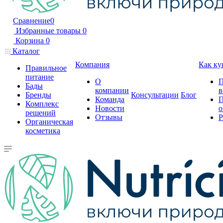
Сравнение
0
Избранные товары
0
Корзина
0
Каталог
Компания
Как ку
Правильное
питание
О
П
Бады
компании
в
Бренды
Консультации
Блог
Команда
П
Комплекс
Новости
о
решений
Отзывы
Р
Органическая
косметика