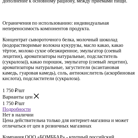
дополнение к основному рациону, между приемами пищи.
Ограничения по использованию: индивидуальная
непереносимость компонентов продукта.
Концентрат сывороточного белка, молочный шоколад
(водорастворимые волокна кукурузы, масло какао, какао
тёртое, молоко сухое обезжиренное, эмульгатор (соевый
лецитин), ароматизаторы натуральные, подсластитель
(сукралоза)), какао порошок, эмульгатор (соевый лецитин),
ароматизаторы натуральные, загустители (ксантановая
камедь, гуаровая камедь), соль, антиокислитель (аскорбиновая
кислота), подсластители (сукралоза).
1 750
₽
/шт
Варианты цен
1 750
₽
/шт
Подробности
Нет в наличии
Цена действительна только для интернет-магазина и может
отличаться от цен в розничных магазинах
Компания ООО «БОМББАР» - крупный российский