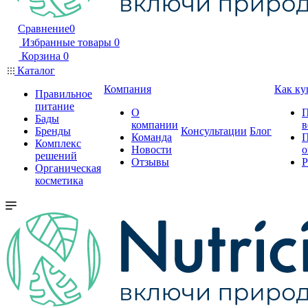
Сравнение
0
Избранные товары
0
Корзина
0
Каталог
Компания
Как ку
Правильное
питание
О
П
Бады
компании
в
Бренды
Консультации
Блог
Команда
П
Комплекс
Новости
о
решений
Отзывы
Р
Органическая
косметика