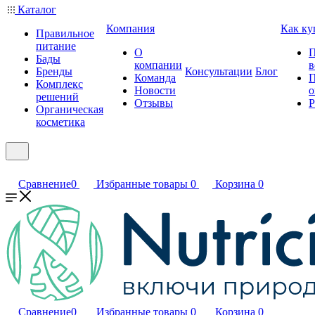
Каталог
Компания
Как ку
Правильное
питание
О
П
Бады
компании
в
Бренды
Консультации
Блог
Команда
П
Комплекс
Новости
о
решений
Отзывы
Р
Органическая
косметика
Сравнение
0
Избранные товары
0
Корзина
0
Сравнение
0
Избранные товары
0
Корзина
0