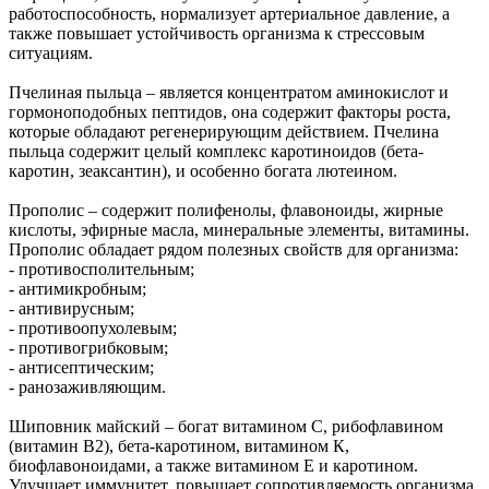
работоспособность, нормализует артериальное давление, а
также повышает устойчивость организма к стрессовым
ситуациям.
Пчелиная пыльца – является концентратом аминокислот и
гормоноподобных пептидов, она содержит факторы роста,
которые обладают регенерирующим действием. Пчелина
пыльца содержит целый комплекс каротиноидов (бета-
каротин, зеаксантин), и особенно богата лютеином.
Прополис – содержит полифенолы, флавоноиды, жирные
кислоты, эфирные масла, минеральные элементы, витамины.
Прополис обладает рядом полезных свойств для организма:
- противосполительным;
- антимикробным;
- антивирусным;
- противоопухолевым;
- противогрибковым;
- антисептическим;
- ранозаживляющим.
Шиповник майский – богат витамином С, рибофлавином
(витамин В2), бета-каротином, витамином К,
биофлавоноидами, а также витамином Е и каротином.
Улучшает иммунитет, повышает сопротивляемость организма