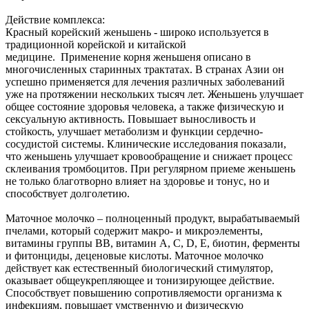
Действие комплекса:
Красный корейский женьшень - широко используется в
традиционной корейской и китайской
медицине. Применение корня женьшеня описано в
многочисленных старинных трактатах. В странах Азии он
успешно применяется для лечения различных заболеваний
уже на протяжении нескольких тысяч лет. Женьшень улучшает
общее состояние здоровья человека, а также физическую и
сексуальную активность. Повышает выносливость и
стойкость, улучшает метаболизм и функции сердечно-
сосудистой системы. Клинические исследования показали,
что женьшень улучшает кровообращение и снижает процесс
склеивания тромбоцитов. При регулярном приеме женьшень
не только благотворно влияет на здоровье и тонус, но и
способствует долголетию.
Маточное молочко – полноценный продукт, вырабатываемый
пчелами, который содержит макро- и микроэлементы,
витамины группы ВВ, витамин А, С, D, E, биотин, ферменты
и фитонциды, деценовые кислоты. Маточное молочко
действует как естественный биологический стимулятор,
оказывает общеукрепляющее и тонизирующее действие.
Способствует повышению сопротивляемости организма к
инфекциям, повышает умственную и физическую