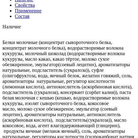
Свойства
Применение
Состав
Наличие
Белки молочные (концентрат сывороточного белка,
концентрат молочного белка), водорастворимые волокна
кукурузы, молочный шоколад (водорастворимые волокна
кукурузы, масло какао, какао тёртое, молоко сухое
обезжиренное, эмульгатор(соевый лецитин), ароматизаторы
натуральные, подсластитель (сукралоза)), суфле
(олигофруктоза, вода, яичный белок, желатин говяжий, соль,
ароматизаторы натуральные, регулятор кислотности
(лимонная кислота), антиокислитель (аскорбиновая кислота),
подсластитель (сукралоза), консервант (сорбат калия)), паста
белая молочная с кешью (кешью, водорастворимые волокна
кукурузы, изолят сывороточного белка, кокосовое
масло, молоко сухое обезжиреное, эмульгатор (соевый
лецитин), ароматизаторы натуральные, антиокислитель
(аскорбиновая кислота), подсластитель(сукралоза)), масло
кокосовое, вода, агент влагоудерживающий (глицерин),
продукты яичные (меланж яичный), соль, ароматизаторы
натуральные, регуляторы кислотности (гидрокарбонат натрия