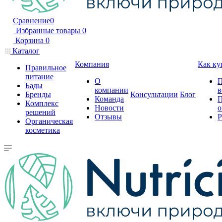
Сравнение
0
Избранные товары
0
Корзина
0
Каталог
Компания
Как ку
Правильное
питание
О
П
Бады
компании
в
Бренды
Консультации
Блог
Команда
П
Комплекс
Новости
о
решений
Отзывы
Р
Органическая
косметика