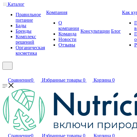
Каталог
Компания
Как ку
Правильное
питание
О
П
Бады
компании
в
Бренды
Консультации
Блог
Команда
П
Комплекс
Новости
о
решений
Отзывы
Р
Органическая
косметика
Сравнение
0
Избранные товары
0
Корзина
0
Сравнение
0
Избранные товары
0
Корзина
0