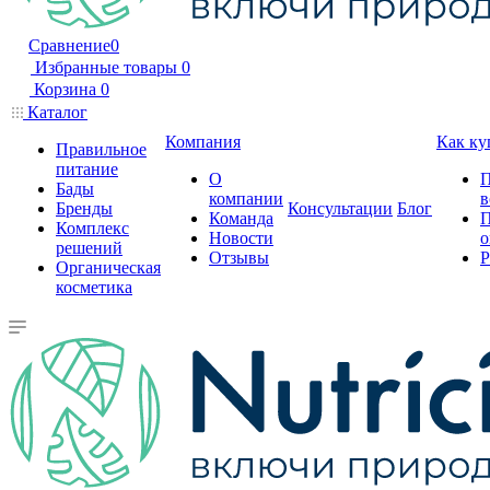
Сравнение
0
Избранные товары
0
Корзина
0
Каталог
Компания
Как ку
Правильное
питание
О
П
Бады
компании
в
Бренды
Консультации
Блог
Команда
П
Комплекс
Новости
о
решений
Отзывы
Р
Органическая
косметика