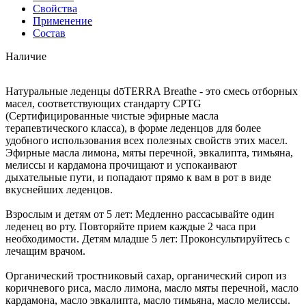
Свойства
Применение
Состав
Наличие
Натуральные леденцы dōTERRA Breathe - это смесь отборных
масел, соответствующих стандарту CPTG
(Сертифицированные чистые эфирные масла
терапевтического класса), в форме леденцов для более
удобного использования всех полезных свойств этих масел.
Эфирные масла лимона, мяты перечной, эвкалипта, тимьяна,
мелиссы и кардамона прочищают и успокаивают
дыхательные пути, и попадают прямо к вам в рот в виде
вкуснейших леденцов.
Взрослым и детям от 5 лет: Медленно рассасывайте один
леденец во рту. Повторяйте прием каждые 2 часа при
необходимости. Детям младше 5 лет: Проконсультируйтесь с
лечащим врачом.
Органический тростниковый сахар, органический сироп из
коричневого риса, масло лимона, масло мяты перечной, масло
кардамона, масло эвкалипта, масло тимьяна, масло мелиссы.