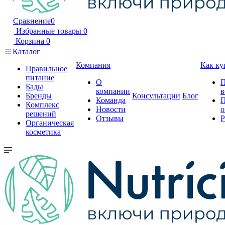
Сравнение
0
Избранные товары
0
Корзина
0
Каталог
Компания
Как ку
Правильное
питание
О
П
Бады
компании
в
Бренды
Консультации
Блог
Команда
П
Комплекс
Новости
о
решений
Отзывы
Р
Органическая
косметика