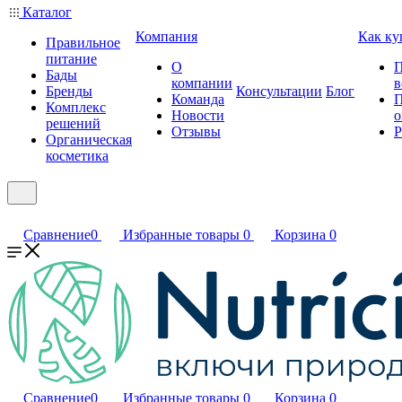
Каталог
Компания
Как ку
Правильное
питание
О
П
Бады
компании
в
Бренды
Консультации
Блог
Команда
П
Комплекс
Новости
о
решений
Отзывы
Р
Органическая
косметика
Сравнение
0
Избранные товары
0
Корзина
0
Сравнение
0
Избранные товары
0
Корзина
0