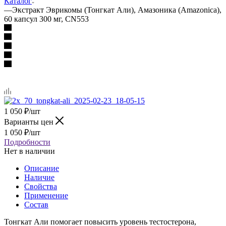
Каталог
—
Экстракт Эврикомы (Тонгкат Али), Амазоника (Amazonica),
60 капсул 300 мг, CN553
1 050
₽
/шт
Варианты цен
1 050
₽
/шт
Подробности
Нет в наличии
Описание
Наличие
Свойства
Применение
Состав
Тонгкат Али помогает повысить уровень тестостерона,