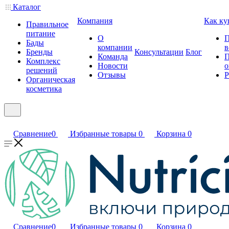
Каталог
Компания
Как ку
Правильное
питание
О
П
Бады
компании
в
Бренды
Консультации
Блог
Команда
П
Комплекс
Новости
о
решений
Отзывы
Р
Органическая
косметика
Сравнение
0
Избранные товары
0
Корзина
0
Сравнение
0
Избранные товары
0
Корзина
0