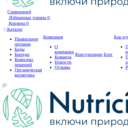
Сравнение
0
Избранные товары
0
Корзина
0
Каталог
Компания
Как ку
Правильное
питание
О
П
Бады
компании
в
Бренды
Консультации
Блог
Команда
П
Комплекс
Новости
о
решений
Отзывы
Р
Органическая
косметика