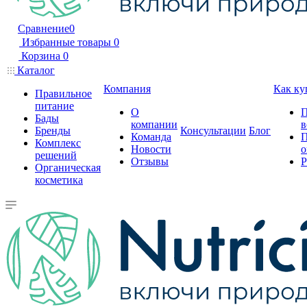
Сравнение
0
Избранные товары
0
Корзина
0
Каталог
Компания
Как ку
Правильное
питание
О
П
Бады
компании
в
Бренды
Консультации
Блог
Команда
П
Комплекс
Новости
о
решений
Отзывы
Р
Органическая
косметика