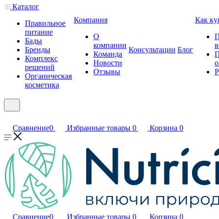
Каталог
Компания
Как ку
Правильное
питание
О
П
Бады
компании
в
Бренды
Консультации
Блог
Команда
П
Комплекс
Новости
о
решений
Отзывы
Р
Органическая
косметика
Сравнение
0
Избранные товары
0
Корзина
0
Сравнение
0
Избранные товары
0
Корзина
0