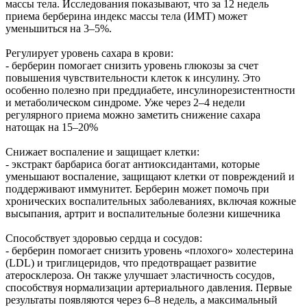
массы тела. Исследования показывают, что за 12 недель
приема берберина индекс массы тела (ИМТ) может
уменьшиться на 3–5%.
Регулирует уровень сахара в крови:
- берберин помогает снизить уровень глюкозы за счет
повышения чувствительности клеток к инсулину. Это
особенно полезно при преддиабете, инсулинорезистентности
и метаболическом синдроме. Уже через 2–4 недели
регулярного приема можно заметить снижение сахара
натощак на 15–20%
Снижает воспаление и защищает клетки:
- экстракт барбариса богат антиоксидантами, которые
уменьшают воспаление, защищают клетки от повреждений и
поддерживают иммунитет. Берберин может помочь при
хронических воспалительных заболеваниях, включая кожные
высыпания, артрит и воспалительные болезни кишечника
Способствует здоровью сердца и сосудов:
- берберин помогает снизить уровень «плохого» холестерина
(LDL) и триглицеридов, что предотвращает развитие
атеросклероза. Он также улучшает эластичность сосудов,
способствуя нормализации артериального давления. Первые
результаты появляются через 6–8 недель, а максимальный