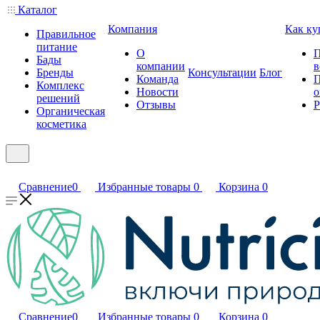
Каталог
Компания
Как ку
Правильное
питание
О
П
Бады
компании
в
Бренды
Консультации
Блог
Команда
П
Комплекс
Новости
о
решений
Отзывы
Р
Органическая
косметика
Сравнение
0
Избранные товары
0
Корзина
0
Сравнение
0
Избранные товары
0
Корзина
0