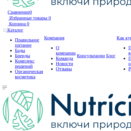
Сравнение
0
Избранные товары
0
Корзина
0
Каталог
Компания
Как ку
Правильное
питание
О
П
Бады
компании
в
Бренды
Консультации
Блог
Команда
П
Комплекс
Новости
о
решений
Отзывы
Р
Органическая
косметика