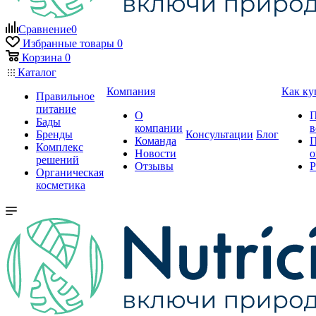
Сравнение
0
Избранные товары
0
Корзина
0
Каталог
Компания
Как ку
Правильное
питание
О
П
Бады
компании
в
Бренды
Консультации
Блог
Команда
П
Комплекс
Новости
о
решений
Отзывы
Р
Органическая
косметика