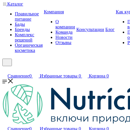
Каталог
Компания
Как ку
Правильное
питание
О
П
Бады
компании
в
Бренды
Консультации
Блог
Команда
П
Комплекс
Новости
о
решений
Отзывы
Р
Органическая
косметика
Сравнение
0
Избранные товары
0
Корзина
0
Сравнение
0
Избранные товары
0
Корзина
0