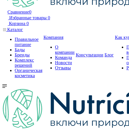
Сравнение
0
Избранные товары
0
Корзина
0
Каталог
Компания
Как ку
Правильное
питание
О
П
Бады
компании
в
Бренды
Консультации
Блог
Команда
П
Комплекс
Новости
о
решений
Отзывы
Р
Органическая
косметика