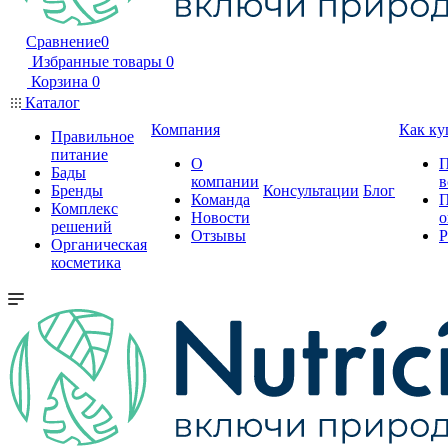
Сравнение
0
Избранные товары
0
Корзина
0
Каталог
Компания
Как ку
Правильное
питание
О
П
Бады
компании
в
Бренды
Консультации
Блог
Команда
П
Комплекс
Новости
о
решений
Отзывы
Р
Органическая
косметика