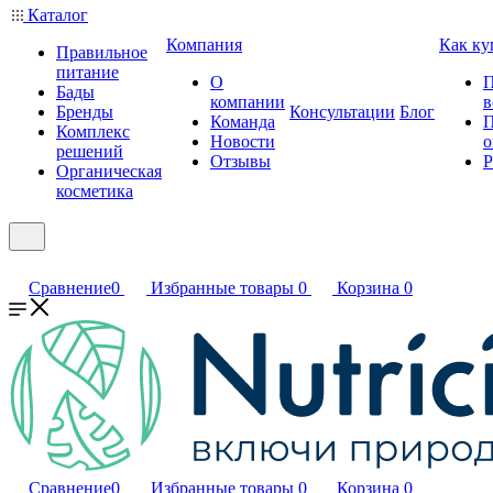
Каталог
Компания
Как ку
Правильное
питание
О
П
Бады
компании
в
Бренды
Консультации
Блог
Команда
П
Комплекс
Новости
о
решений
Отзывы
Р
Органическая
косметика
Сравнение
0
Избранные товары
0
Корзина
0
Сравнение
0
Избранные товары
0
Корзина
0