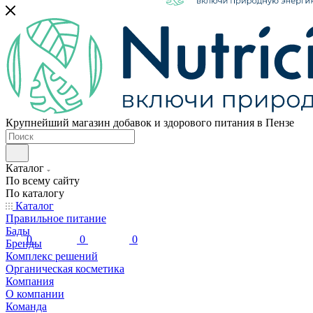
Каталог
Компания
Правильное питание
О компании
Консультаци
Бады
Команда
Бренды
Новости
Комплекс решений
Отзывы
Крупнейший магазин добавок и здорового питания в Пензе
Органическая косметика
Каталог
По всему сайту
По каталогу
Каталог
Правильное питание
Бады
0
0
0
Бренды
Комплекс решений
Органическая косметика
Компания
О компании
Команда