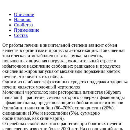
Описание
Наличие
Свойства
Применение
Состав
От работы печени в значительной степени зависит обмен
веществ в организме и процессы детоксикации. Повышенная
токсическая и метaболическая нагрузка на печень,
повышенная вирусная нагрузка, окислительный стресс и
избыточное накопление свободных радикалов и продуктов
окисления жиров запускают механизмы поражения клеток
печени, что ведёт к их гибели.
Одним из наиболее эффективных средств поддержки здоровья
печени является молочный чертополох.
Молочный чертополох или расторопша пятнистая (Silybum
marianum) – растение, семена которого содержат флавоноиды
– флаволигнаны, представляющие собой комплекс изомеров
(силибинин или силибин (60–70%), силикристин (20%),
силидианин (10%) и изосилибин (5%), суммарно
обозначаемые, как силимарин).
О целебных свойствах этого растения при болезнях печени
человечеству известно более 2000 лет. На сегодняшний день