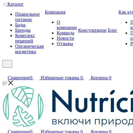
Каталог
Компания
Как ку
Правильное
питание
О
П
Бады
компании
в
Бренды
Консультации
Блог
Команда
П
Комплекс
Новости
о
решений
Отзывы
Р
Органическая
косметика
Сравнение
0
Избранные товары
0
Корзина
0
Сравнение
0
Избранные товары
0
Корзина
0