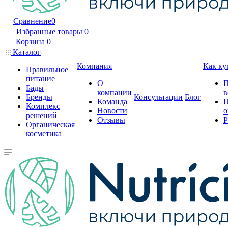
Сравнение
0
Избранные товары
0
Корзина
0
Каталог
Компания
Как ку
Правильное
питание
О
П
Бады
компании
в
Бренды
Консультации
Блог
Команда
П
Комплекс
Новости
о
решений
Отзывы
Р
Органическая
косметика