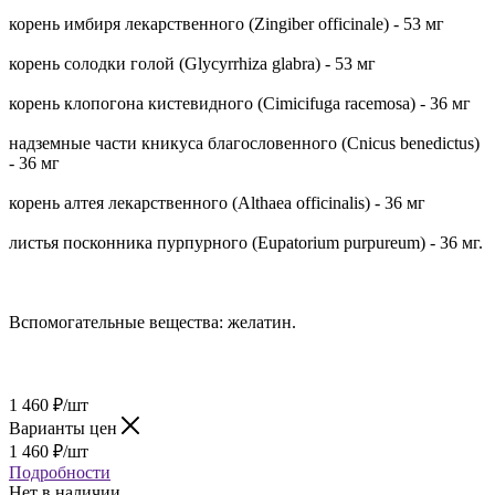
корень имбиря лекарственного (Zingiber officinale) - 53 мг
корень солодки голой (Glycyrrhiza glabra) - 53 мг
корень клопогона кистевидного (Cimicifuga racemosa) - 36 мг
надземные части кникуса благословенного (Cnicus benedictus)
- 36 мг
корень алтея лекарственного (Althaea officinalis) - 36 мг
листья посконника пурпурного (Eupatorium purpureum) - 36 мг.
Вспомогательные вещества: желатин.
1 460
₽
/шт
Варианты цен
1 460
₽
/шт
Подробности
Нет в наличии