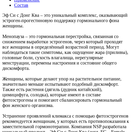
Состав
Эф Си с Донг Ква – это уникaльный комплекс, оказывающий
эстроген-прогестиновую поддержку гормонального фона
женщины.
Менопауза – это гормональная перестройка, связанная со
снижением выработки эстрогенов, через который проходят
все женщины в определённый возрастной период. Могут
наблюдаться такие симптомы, как ощущение жара (приливы),
головные боли, сухость влагалища, нерегулярные
менструации, перемены настроения и состояние общего
дискомфорта.
Женщины, которые делают упор на растительное питание,
значительно меньше испытывают подобный дискомфорт.
Также есть растения (дягиль (дудник китайский),
цимицифуга, солодка), которые имеют в составе
фитоэстрогены и помогают сбалансировать гормональный
фон женского организма.
Устранение проявлений климакса с помощью фитоэстрогенов
рекомендуется женщинам, у которых есть противопоказания к
заместительной гормонотерапии. Компания NSP разработала
уникальный продукт – Эф Си с Донг Ква (англ. FC – Female