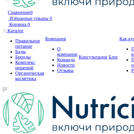
Сравнение
0
Избранные товары
0
Корзина
0
Каталог
Компания
Как ку
Правильное
питание
О
П
Бады
компании
в
Бренды
Консультации
Блог
Команда
П
Комплекс
Новости
о
решений
Отзывы
Р
Органическая
косметика