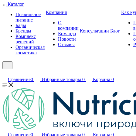
Каталог
Компания
Как ку
Правильное
питание
О
П
Бады
компании
в
Бренды
Консультации
Блог
Команда
П
Комплекс
Новости
о
решений
Отзывы
Р
Органическая
косметика
Сравнение
0
Избранные товары
0
Корзина
0
Сравнение
0
Избранные товары
0
Корзина
0