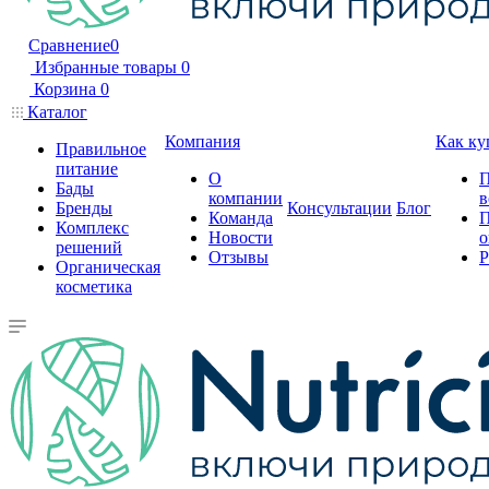
Сравнение
0
Избранные товары
0
Корзина
0
Каталог
Компания
Как ку
Правильное
питание
О
П
Бады
компании
в
Бренды
Консультации
Блог
Команда
П
Комплекс
Новости
о
решений
Отзывы
Р
Органическая
косметика