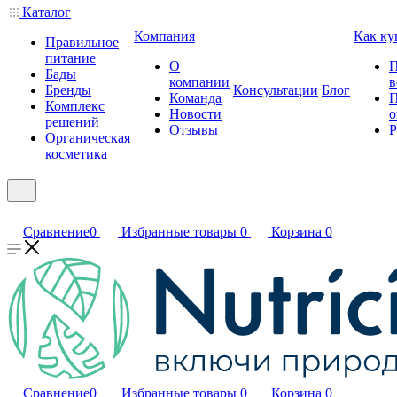
Каталог
Компания
Как ку
Правильное
питание
О
П
Бады
компании
в
Бренды
Консультации
Блог
Команда
П
Комплекс
Новости
о
решений
Отзывы
Р
Органическая
косметика
Сравнение
0
Избранные товары
0
Корзина
0
Сравнение
0
Избранные товары
0
Корзина
0