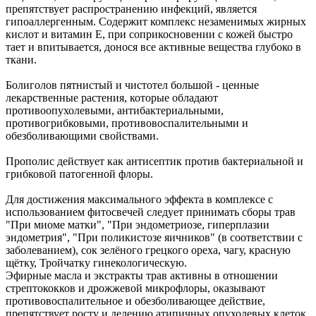
препятствует распространению инфекций, является
гипоаллергенным. Содержит комплекс незаменимых жирных
кислот и витамин Е, при соприкосновении с кожей быстро
тает и впитывается, донося все активные вещества глубоко в
ткани.
Болиголов пятнистый и чистотел большой - ценные
лекарственные растения, которые обладают
противоопухолевыми, антибактериальными,
противогрибковыми, противовоспалительными и
обезболивающими свойствами.
Прополис действует как антисептик против бактериальной и
грибковой патогенной флоры.
Для достижения максимального эффекта в комплексе с
использованием фитосвечей следует принимать сборы трав
"При миоме матки", "При эндометриозе, гиперплазии
эндометрия", "При поликистозе яичников" (в соответствии с
заболеванием), сок зелёного грецкого ореха, чагу, красную
щётку, Тройчатку гинекологическую.
Эфирные масла и экстракты трав активны в отношении
стрептококков и дрожжевой микрофлоры, оказывают
противовоспалительное и обезболивающее действие,
препятствует росту и делению атипичных опухолевых клеток.