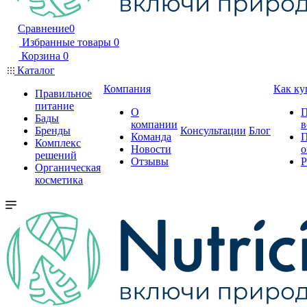
Сравнение
0
Избранные товары
0
Корзина
0
Каталог
Компания
Как ку
Правильное
питание
О
П
Бады
компании
в
Бренды
Консультации
Блог
Команда
П
Комплекс
Новости
о
решений
Отзывы
Р
Органическая
косметика