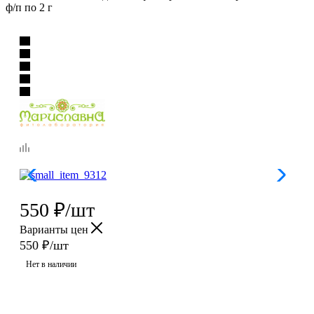
ф/п по 2 г
550
₽
/шт
Варианты цен
550
₽
/шт
Нет в наличии