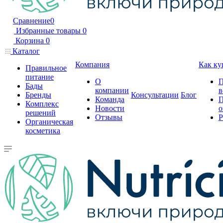
Сравнение
0
Избранные товары
0
Корзина
0
Каталог
Компания
Как ку
Правильное
питание
О
П
Бады
компании
в
Бренды
Консультации
Блог
Команда
П
Комплекс
Новости
о
решений
Отзывы
Р
Органическая
косметика