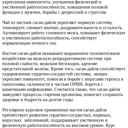
укрепления иммунитета, улучшения физической и
умственной работоспособности, повышения половой
функции у мужчин, борьбы с депрессией и стрессом.
Чай из листьев саган-дайля укрепляет нервную систему,
тонизирует, снимает апатию, раздражительность и усталость.
Активизирует работу головного мозга, повышает физическую
и умственную работоспособность, способствует
нормализации ночного сна.
Настои саган-дайля оказывают выраженное положительное
воздействие на мужскую репродуктивную систему при
половой слабости, мужском бесплодии, аденоме
предстательной железы. Кроме того, саган-дайля способствует
оздоровлению сердечно-сосудистой системы, мощно
укрепляет иммунитет, помогая в борьбе с вирусами герпеса и
папилломы, склонности к частым ОРВИ, борется с
кишечными инфекциями. Считается также, что саган-дайля
замедляет процессы старения организма, помогает сохранить
здоровье и бодрость на долгие годы.
Регулярное курсовое применение настоя саган-дайля
препятствует развитию сердечно-сосудистых, нервных,
вирусных заболеваний, поддерживает умственную и
физическую работоспособность на высоком уровне. Курс