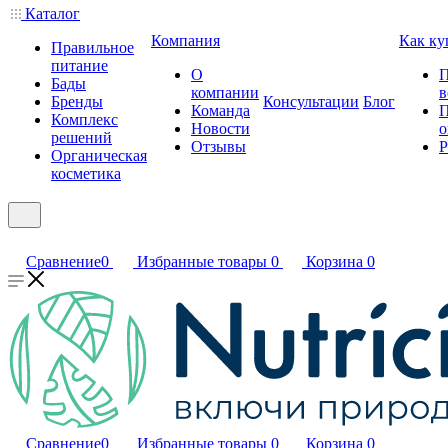
Каталог
Компания
Как ку
Правильное
питание
О
П
Бады
компании
в
Бренды
Консультации
Блог
Команда
П
Комплекс
Новости
о
решений
Отзывы
Р
Органическая
косметика
Сравнение
0
Избранные товары
0
Корзина
0
Сравнение
0
Избранные товары
0
Корзина
0