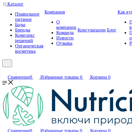
Каталог
Компания
Как ку
Правильное
питание
О
П
Бады
компании
в
Бренды
Консультации
Блог
Команда
П
Комплекс
Новости
о
решений
Отзывы
Р
Органическая
косметика
Сравнение
0
Избранные товары
0
Корзина
0
Сравнение
0
Избранные товары
0
Корзина
0