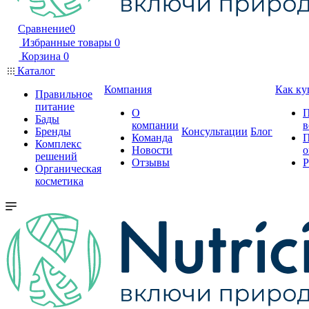
Сравнение
0
Избранные товары
0
Корзина
0
Каталог
Компания
Как ку
Правильное
питание
О
П
Бады
компании
в
Бренды
Консультации
Блог
Команда
П
Комплекс
Новости
о
решений
Отзывы
Р
Органическая
косметика