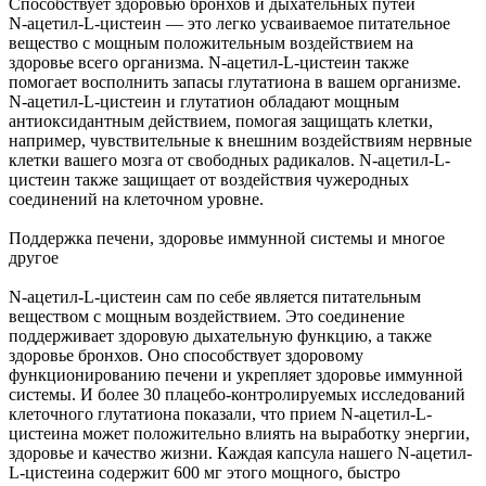
Способствует здоровью бронхов и дыхательных путей
N-ацетил-L-цистеин — это легко усваиваемое питательное
вещество с мощным положительным воздействием на
здоровье всего организма. N-ацетил-L-цистеин также
помогает восполнить запасы глутатиона в вашем организме.
N-ацетил-L-цистеин и глутатион обладают мощным
антиоксидантным действием, помогая защищать клетки,
например, чувствительные к внешним воздействиям нервные
клетки вашего мозга от свободных радикалов. N-ацетил-L-
цистеин также защищает от воздействия чужеродных
соединений на клеточном уровне.
Поддержка печени, здоровье иммунной системы и многое
другое
N-ацетил-L-цистеин сам по себе является питательным
веществом с мощным воздействием. Это соединение
поддерживает здоровую дыхательную функцию, а также
здоровье бронхов. Оно способствует здоровому
функционированию печени и укрепляет здоровье иммунной
системы. И более 30 плацебо-контролируемых исследований
клеточного глутатиона показали, что прием N-ацетил-L-
цистеина может положительно влиять на выработку энергии,
здоровье и качество жизни. Каждая капсула нашего N-ацетил-
L-цистеина содержит 600 мг этого мощного, быстро