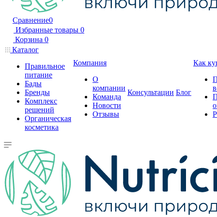
Сравнение
0
Избранные товары
0
Корзина
0
Каталог
Компания
Как ку
Правильное
питание
О
П
Бады
компании
в
Бренды
Консультации
Блог
Команда
П
Комплекс
Новости
о
решений
Отзывы
Р
Органическая
косметика