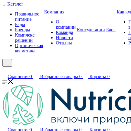
Каталог
Компания
Как ку
Правильное
питание
О
П
Бады
компании
в
Бренды
Консультации
Блог
Команда
П
Комплекс
Новости
о
решений
Отзывы
Р
Органическая
косметика
Сравнение
0
Избранные товары
0
Корзина
0
Сравнение
0
Избранные товары
0
Корзина
0