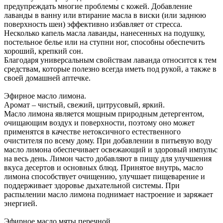
предупреждать многие проблемы с кожей. Добавление
лаванды в ванну или втирание масла в виски (или заднюю
поверхность шеи) эффективно избавляет от стресса.
Несколько капель масла лаванды, нанесенных на подушку,
постельное белье или на ступни ног, способны обеспечить
хороший, крепкий сон.
Благодаря универсальным свойствам лаванда относится к тем
средствам, которые полезно всегда иметь под рукой, а также в
своей домашней аптечке.
Эфирное масло лимона.
Аромат – чистый, свежий, цитрусовый, яркий.
Масло лимона является мощным природным детергентом,
очищающим воздух и поверхности, поэтому оно может
применятся в качестве нетоксичного естественного
очистителя по всему дому. При добавлении в питьевую воду
масло лимона обеспечивает освежающий и здоровый импульс
на весь день. Лимон часто добавляют в пищу для улучшения
вкуса десертов и основных блюд. Принятое внутрь, масло
лимона способствует очищению, улучшает пищеварение и
поддерживает здоровье дыхательной системы. При
распылении масло лимона поднимает настроение и заряжает
энергией.
Эфирное масло мяты перечной.