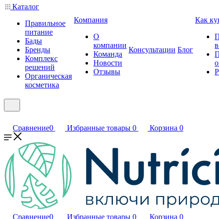
Каталог
Компания
Как ку
Правильное
питание
О
П
Бады
компании
в
Бренды
Консультации
Блог
Команда
П
Комплекс
Новости
о
решений
Отзывы
Р
Органическая
косметика
Сравнение
0
Избранные товары
0
Корзина
0
Сравнение
0
Избранные товары
0
Корзина
0