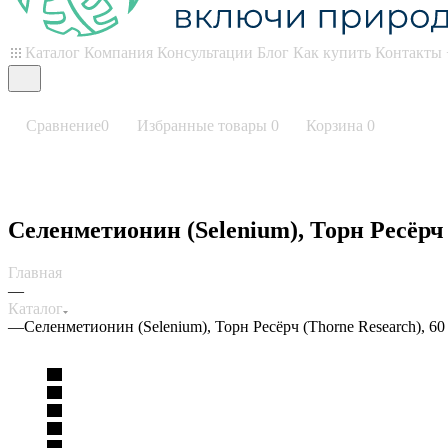
Каталог
Компания
Консультации
Блог
Как купить
Контакты
Сравнение
0
Избранные товары
0
Корзина
0
Селенметионин (Selenium), Торн Ресёрч 
Главная
—
Каталог
—
Селенметионин (Selenium), Торн Ресёрч (Thorne Research), 60