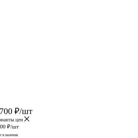
 700
₽
/шт
рианты цен
700
₽
/шт
т в наличии