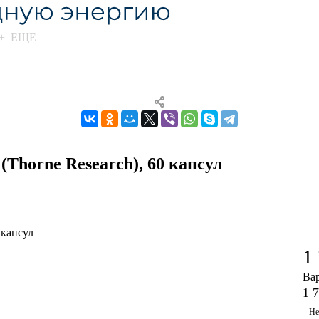
+ ЕЩЕ
(Thorne Research), 60 капсул
 капсул
1
Ва
1 
Не