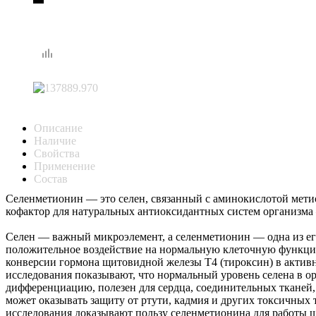
Описание
Наличие
Свойства
Применение
Состав
Селенметионин — это селен, связанный с аминокислотой мет
кофактор для натуральных антиоксидантных систем организма
Селен — важный микроэлемент, а селенметионин — одна из е
положительное воздействие на нормальную клеточную функцию
конверсии гормона щитовидной железы T4 (тироксин) в акти
исследования показывают, что нормальный уровень селена в 
дифференциацию, полезен для сердца, соединительных тканей,
может оказывать защиту от ртути, кадмия и других токсичных
исследования доказывают пользу селенметионина для работы щ