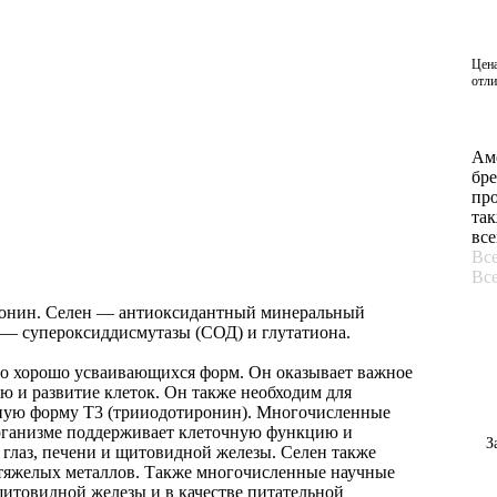
Цена
отли
Ам
бре
про
так
все
Все
Все
ионин. Селен — антиоксидантный минеральный
 — супероксиддисмутазы (СОД) и глутатиона.
го хорошо усваивающихся форм. Он оказывает важное
 и развитие клеток. Он также необходим для
вную форму T3 (трииодотиронин). Многочисленные
организме поддерживает клеточную функцию и
З
 глаз, печени и щитовидной железы. Селен также
 тяжелых металлов. Также многочисленные научные
итовидной железы и в качестве питательной