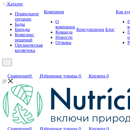
Каталог
Компания
Как ку
Правильное
питание
О
П
Бады
компании
в
Бренды
Консультации
Блог
Команда
П
Комплекс
Новости
о
решений
Отзывы
Р
Органическая
косметика
Сравнение
0
Избранные товары
0
Корзина
0
Сравнение
0
Избранные товары
0
Корзина
0