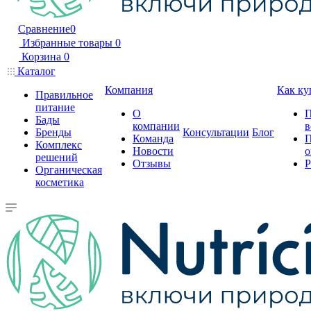
Сравнение
0
Избранные товары
0
Корзина
0
Каталог
Компания
Как ку
Правильное
питание
О
П
Бады
компании
в
Бренды
Консультации
Блог
Команда
П
Комплекс
Новости
о
решений
Отзывы
Р
Органическая
косметика