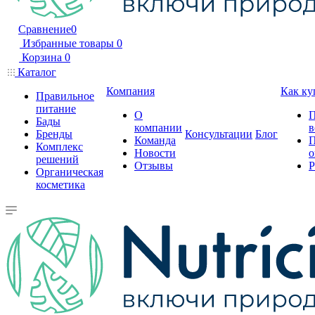
Сравнение
0
Избранные товары
0
Корзина
0
Каталог
Компания
Как ку
Правильное
питание
О
П
Бады
компании
в
Бренды
Консультации
Блог
Команда
П
Комплекс
Новости
о
решений
Отзывы
Р
Органическая
косметика