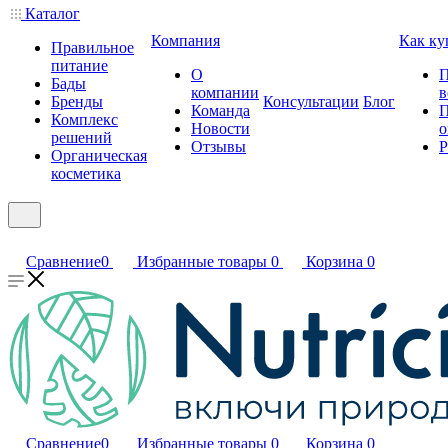
Каталог
Компания
Как ку
Правильное
питание
О
П
Бады
компании
в
Бренды
Консультации
Блог
Команда
П
Комплекс
Новости
о
решений
Отзывы
Р
Органическая
косметика
Сравнение
0
Избранные товары
0
Корзина
0
Сравнение
0
Избранные товары
0
Корзина
0