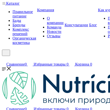
Каталог
Компания
Как ку
Правильное
питание
О
П
Бады
компании
в
Бренды
Консультации
Блог
Команда
П
Комплекс
Новости
о
решений
Отзывы
Р
Органическая
косметика
Сравнение
0
Избранные товары
0
Корзина
0
Сравнение
0
Избранные товары
0
Корзина
0