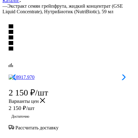
Каталог
—
Экстракт семян грейпфрута, жидкий концентрат (GSE
Liquid Concentrate), НутриБиотик (NutriBiotic), 59 мл
2 150
₽
/шт
Варианты цен
2 150
₽
/шт
Достаточно
Рассчитать доставку