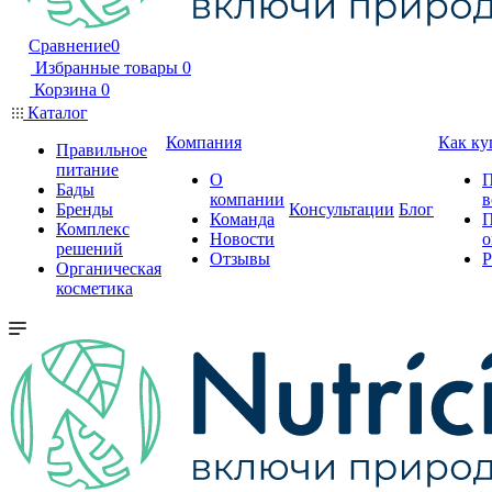
Сравнение
0
Избранные товары
0
Корзина
0
Каталог
Компания
Как ку
Правильное
питание
О
П
Бады
компании
в
Бренды
Консультации
Блог
Команда
П
Комплекс
Новости
о
решений
Отзывы
Р
Органическая
косметика