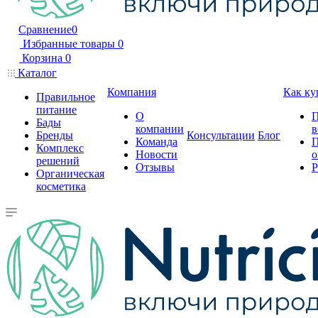
Сравнение
0
Избранные товары
0
Корзина
0
Каталог
Компания
Как ку
Правильное
питание
О
П
Бады
компании
в
Бренды
Консультации
Блог
Команда
П
Комплекс
Новости
о
решений
Отзывы
Р
Органическая
косметика