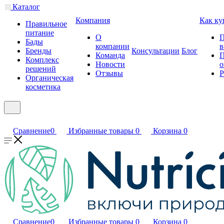
Каталог
Компания
Как ку
Правильное
питание
О
П
Бады
компании
в
Бренды
Консультации
Блог
Команда
П
Комплекс
Новости
о
решений
Отзывы
Р
Органическая
косметика
Сравнение
0
Избранные товары
0
Корзина
0
Сравнение
0
Избранные товары
0
Корзина
0