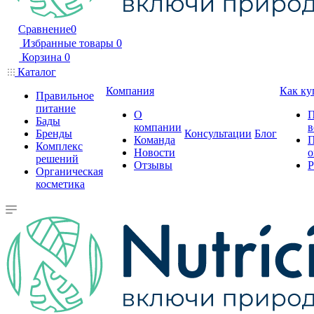
Сравнение
0
Избранные товары
0
Корзина
0
Каталог
Компания
Как ку
Правильное
питание
О
П
Бады
компании
в
Бренды
Консультации
Блог
Команда
П
Комплекс
Новости
о
решений
Отзывы
Р
Органическая
косметика