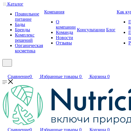
Каталог
Компания
Как ку
Правильное
питание
О
П
Бады
компании
в
Бренды
Консультации
Блог
Команда
П
Комплекс
Новости
о
решений
Отзывы
Р
Органическая
косметика
Сравнение
0
Избранные товары
0
Корзина
0
Сравнение
0
Избранные товары
0
Корзина
0