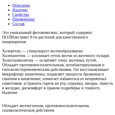
Описание
Наличие
Свойства
Применение
Состав
Это уникальный фитокомплекс, который содержит
ПОЛИэкстракт 9-ти растений для качественного
пищеварения.
Холеретик — стимулирует желчеобразование.
Холекинетик — усиливает отток желчи из желчного пузыря.
Холеспазмолитик — ослабляет тонус желчных путей.
Обладает противовоспалительным, антибактериальным и
гипохолестеринемическим действиями. Он восстанавливает
микрофлору кишечника, подавляет процессы брожения и
гниения в кишечнике, помогает избавиться от неприятных
симптомов: устранить горечь во рту, отрыжку, запоры, тяжесть
в желудке, дискомфорт в правом подреберье и тошноту.
Наличие
Обладает желчегонном, противовоспалительном,
спазмолитическом действием