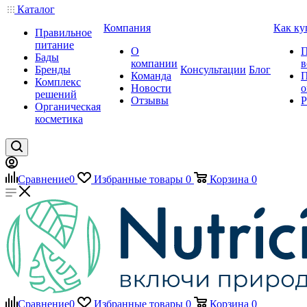
Каталог
Компания
Как ку
Правильное
питание
О
П
Бады
компании
в
Бренды
Консультации
Блог
Команда
П
Комплекс
Новости
о
решений
Отзывы
Р
Органическая
косметика
Сравнение
0
Избранные товары
0
Корзина
0
Сравнение
0
Избранные товары
0
Корзина
0