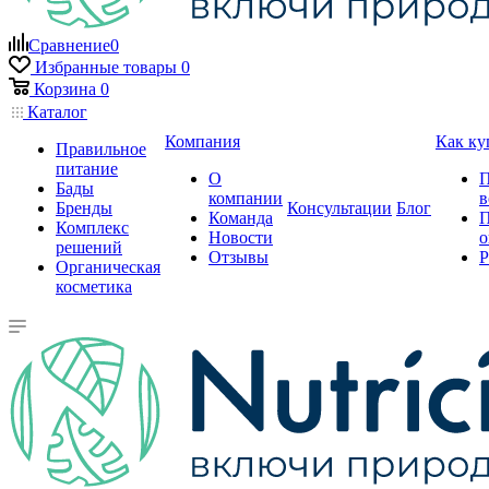
Сравнение
0
Избранные товары
0
Корзина
0
Каталог
Компания
Как ку
Правильное
питание
О
П
Бады
компании
в
Бренды
Консультации
Блог
Команда
П
Комплекс
Новости
о
решений
Отзывы
Р
Органическая
косметика