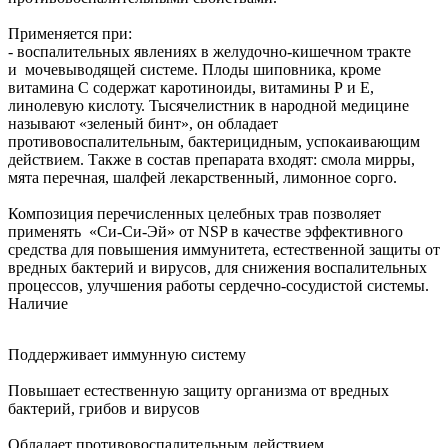
Применяется при:
- воспалительных явлениях в желудочно-кишечном тракте
и мочевыводящей системе. Плоды шиповника, кроме
витамина С содержат каротиноиды, витамины Р и Е,
линолевую кислоту. Тысячелистник в народной медицине
называют «зеленый бинт», он обладает
противовоспалительным, бактерицидным, успокаивающим
действием. Также в состав препарата входят: смола мирры,
мята перечная, шалфей лекарственный, лимонное сорго.
Композиция перечисленных целебных трав позволяет
применять «Си-Си-Эй» от NSP в качестве эффективного
средства для повышения иммунитета, естественной защиты от
вредных бактерий и вирусов, для снижения воспалительных
процессов, улучшения работы сердечно-сосудистой системы.
Наличие
Поддерживает иммунную систему
Повышает естественную защиту организма от вредных
бактерий, грибов и вирусов
Обладает противовоспалительным действием