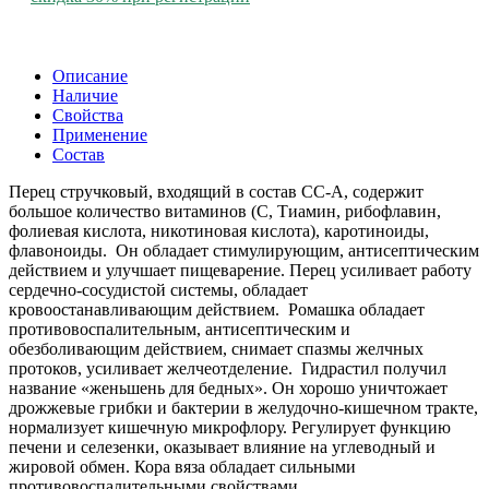
Описание
Наличие
Свойства
Применение
Состав
Перец стручковый, входящий в состав СС-А, содержит
большое количество витаминов (С, Тиамин, рибофлавин,
фолиевая кислота, никотиновая кислота), каротиноиды,
флавоноиды. Он обладает стимулирующим, антисептическим
действием и улучшает пищеварение. Перец усиливает работу
сердечно-сосудистой системы, обладает
кровоостанавливающим действием. Ромашка обладает
противовоспалительным, антисептическим и
обезболивающим действием, снимает спазмы желчных
протоков, усиливает желчеотделение. Гидрастил получил
название «женьшень для бедных». Он хорошо уничтожает
дрожжевые грибки и бактерии в желудочно-кишечном тракте,
нормализует кишечную микрофлору. Регулирует функцию
печени и селезенки, оказывает влияние на углеводный и
жировой обмен. Кора вяза обладает сильными
противовоспалительными свойствами.