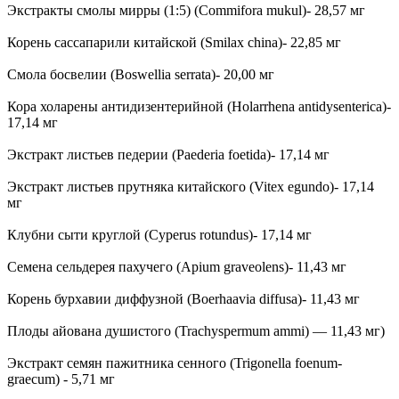
Экстракты смолы мирры (1:5) (Commifora mukul)- 28,57 мг
Корень сассапарили китайской (Smilax china)- 22,85 мг
Смола босвелии (Boswellia serrata)- 20,00 мг
Кора холарены антидизентерийной (Holarrhena antidysenterica)-
17,14 мг
Экстракт листьев педерии (Paederia foetida)- 17,14 мг
Экстракт листьев прутняка китайского (Vitex egundo)- 17,14
мг
Клубни сыти круглой (Cyperus rotundus)- 17,14 мг
Семена сельдерея пахучего (Apium graveolens)- 11,43 мг
Корень бурхавии диффузной (Boerhaavia diffusa)- 11,43 мг
Плоды айована душистого (Trachyspermum ammi) — 11,43 мг)
Экстракт семян пажитника сенного (Trigonella foenum-
graecum) - 5,71 мг