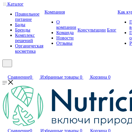
Каталог
Компания
Как ку
Правильное
питание
О
П
Бады
компании
в
Бренды
Консультации
Блог
Команда
П
Комплекс
Новости
о
решений
Отзывы
Р
Органическая
косметика
Сравнение
0
Избранные товары
0
Корзина
0
Сравнение
0
Избранные товары
0
Корзина
0