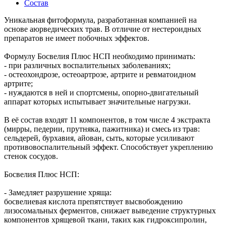
Состав
Уникaльная фитоформула, разработанная компанией на
основе аюрведических трав. В отличие от нестероидных
препаратов не имеет побочных эффектов.
Формулу Босвелия Плюс НСП необходимо принимать:
- при различных воспалительных заболеваниях;
- остеохондрозе, остеоартрозе, артрите и ревматоидном
артрите;
- нуждаются в ней и спортсмены, опорно-двигательный
аппарат которых испытывает значительные нагрузки.
В её состав входят 11 компонентов, в том числе 4 экстракта
(мирры, педерии, прутняка, пажитника) и смесь из трав:
сельдерей, бурхавия, айован, сыть, которые усиливают
противовоспалительный эффект. Способствует укреплению
стенок сосудов.
Босвелия Плюс НСП:
- Замедляет разрушение хряща:
босвелиевая кислота препятствует высвобождению
лизосомальных ферментов, снижает выведение структурных
компонентов хрящевой ткани, таких как гидроксипролин,