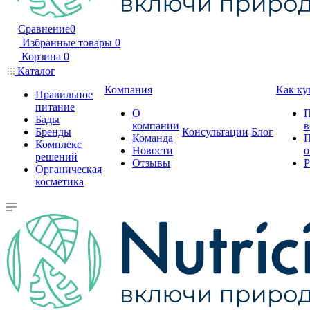
Сравнение
0
Избранные товары
0
Корзина
0
Каталог
Компания
Как ку
Правильное
питание
О
П
Бады
компании
в
Бренды
Консультации
Блог
Команда
П
Комплекс
Новости
о
решений
Отзывы
Р
Органическая
косметика