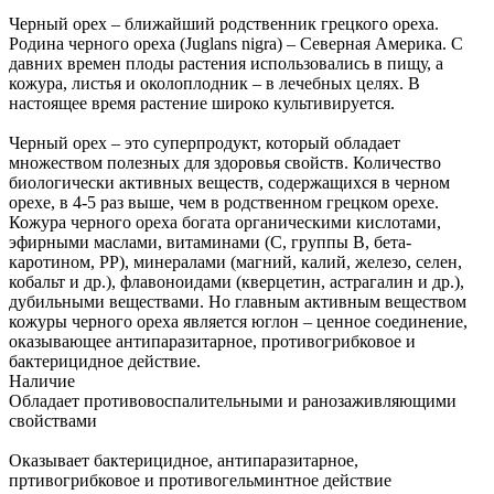
Черный орех – ближaйший родственник грецкого ореха.
Родина черного ореха (Juglans nigra) – Северная Америка. С
давних времен плоды растения использовались в пищу, а
кожура, листья и околоплодник – в лечебных целях. В
настоящее время растение широко культивируется.
Черный орех – это суперпродукт, который обладает
множеством полезных для здоровья свойств. Количество
биологически активных веществ, содержащихся в черном
орехе, в 4-5 раз выше, чем в родственном грецком орехе.
Кожура черного ореха богата органическими кислотами,
эфирными маслами, витаминами (С, группы В, бета-
каротином, РР), минералами (магний, калий, железо, селен,
кобальт и др.), флавоноидами (кверцетин, астрагалин и др.),
дубильными веществами. Но главным активным веществом
кожуры черного ореха является юглон – ценное соединение,
оказывающее антипаразитарное, противогрибковое и
бактерицидное действие.
Наличие
Обладает противовоспалительными и ранозаживляющими
свойствами
Оказывает бактерицидное, антипаразитарное,
пртивогрибковое и противогельминтное действие