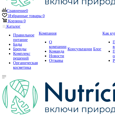
Сравнение
0
Избранные товары
0
Корзина
0
Каталог
Компания
Как ку
Правильное
питание
О
П
Бады
компании
в
Бренды
Консультации
Блог
Команда
П
Комплекс
Новости
о
решений
Отзывы
Р
Органическая
косметика