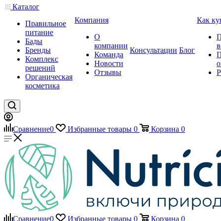
Каталог
Компания
Как ку
Правильное
питание
О
П
Бады
компании
в
Бренды
Консультации
Блог
Команда
П
Комплекс
Новости
о
решений
Отзывы
Р
Органическая
косметика
Сравнение
0
Избранные товары
0
Корзина
0
Сравнение
0
Избранные товары
0
Корзина
0