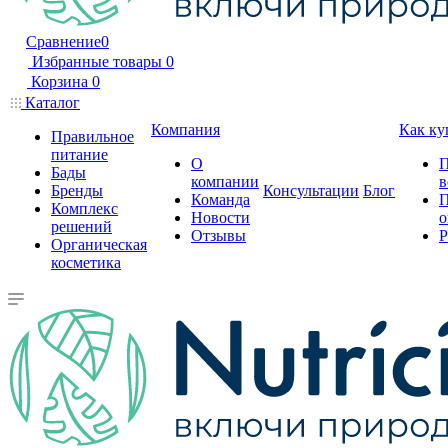
Сравнение
0
Избранные товары
0
Корзина
0
Каталог
Компания
Как ку
Правильное
питание
О
П
Бады
компании
в
Бренды
Консультации
Блог
Команда
П
Комплекс
Новости
о
решений
Отзывы
Р
Органическая
косметика