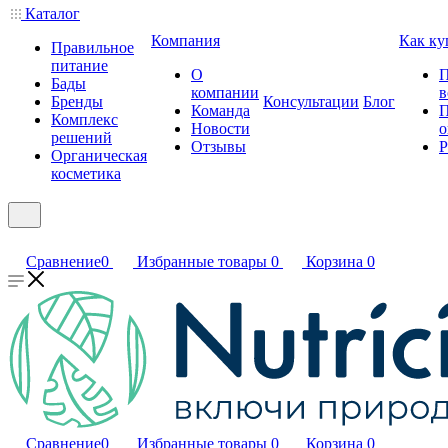
Каталог
Компания
Как ку
Правильное
питание
О
П
Бады
компании
в
Бренды
Консультации
Блог
Команда
П
Комплекс
Новости
о
решений
Отзывы
Р
Органическая
косметика
Сравнение
0
Избранные товары
0
Корзина
0
Сравнение
0
Избранные товары
0
Корзина
0