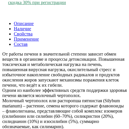
скидка 30% при регистрации
Описание
Наличие
Свойства
Применение
Состав
От работы печени в значительной степени зависит обмен
веществ в организме и процессы детоксикации. Повышенная
токсическая и метaболическая нагрузка на печень,
повышенная вирусная нагрузка, окислительный стресс и
избыточное накопление свободных радикалов и продуктов
окисления жиров запускают механизмы поражения клеток
печени, что ведёт к их гибели.
Одним из наиболее эффективных средств поддержки здоровья
печени является молочный чертополох.
Молочный чертополох или расторопша пятнистая (Silybum
marianum) – растение, семена которого содержат флавоноиды
– флаволигнаны, представляющие собой комплекс изомеров
(силибинин или силибин (60–70%), силикристин (20%),
силидианин (10%) и изосилибин (5%), суммарно
обозначаемые, как силимарин).