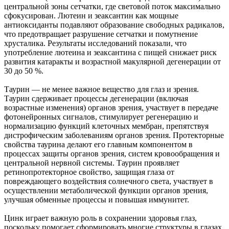
центральной зоны сетчатки, где световой поток максимально
сфокусирован. Лютеин и зеаксантин как мощные
антиоксиданты подавляют образование свободных радикалов,
что предотвращает разрушение сетчатки и помутнение
хрусталика. Результаты исследований показали, что
употребление лютеина и зеаксантина с пищей снижает риск
развития катаракты и возрастной макулярной дегенерации от
30 до 50 %.
Таурин ― не менее важное вещество для глаз и зрения.
Таурин сдерживает процессы дегенерации (включая
возрастные изменения) органов зрения, участвует в передаче
фотонейронных сигналов, стимулирует регенерацию и
нормализацию функций клеточных мембран, препятствуя
дистрофическим заболеваниям органов зрения. Протекторные
свойства таурина делают его главным компонентом в
процессах защиты органов зрения, систем кровообращения и
центральной нервной системы. Таурин проявляет
ретинопротекторное свойство, защищая глаза от
повреждающего воздействия солнечного света, участвует в
осуществлении метаболической функции органов зрения,
улучшая обменные процессы и повышая иммунитет.
Цинк играет важную роль в сохранении здоровья глаз,
поскольку помогает сформировать многие структуры в глазах,