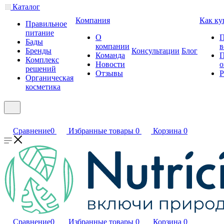
Каталог
Компания
Как ку
Правильное
питание
О
П
Бады
компании
в
Бренды
Консультации
Блог
Команда
П
Комплекс
Новости
о
решений
Отзывы
Р
Органическая
косметика
Сравнение
0
Избранные товары
0
Корзина
0
Сравнение
0
Избранные товары
0
Корзина
0