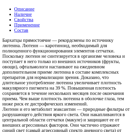
Описание
Наличие
Свойства
Применение
Состав
Бархатцы прямостоячие ― рекордсмены по источнику
лютеина. Лютеин — каротиноид, необходимый для
полноценного функционирования элементов сетчатки.
Поскольку лютеин не синтезируется в организме человека и
поступает в него только из внешних источников (фрукты,
овощи), офтальмологи настаивают на ежедневном
дополнительном приеме лютеина в составе комплексных
препаратов для нормализации зрения. Доказано, что
длительное употребление лютеина увеличивает плотность
макулярного пигмента на 39 %. Повышенная плотность
сохраняется в течение нескольких месяцев после окончания
приема. Чем выше плотность лютеина в оболочке глаза, тем
ниже риск ее дистрофических изменений.
Лютеин и его метаболит зеаксантин — природные фильтры от
разрушающего действия яркого света. Они накапливаются в
центральной области сетчатки (макуле) и защищают ее от
внешних агрессивных факторов. Они частично отражают
синий свет (самый агрессивный спектр дневного света) от