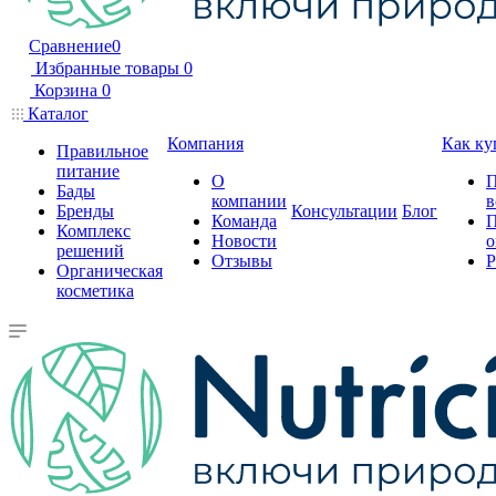
Сравнение
0
Избранные товары
0
Корзина
0
Каталог
Компания
Как ку
Правильное
питание
О
П
Бады
компании
в
Бренды
Консультации
Блог
Команда
П
Комплекс
Новости
о
решений
Отзывы
Р
Органическая
косметика