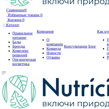
Сравнение
0
Избранные товары
0
Корзина
0
Каталог
Компания
Как ку
Правильное
питание
О
П
Бады
компании
в
Бренды
Консультации
Блог
Команда
П
Комплекс
Новости
о
решений
Отзывы
Р
Органическая
косметика