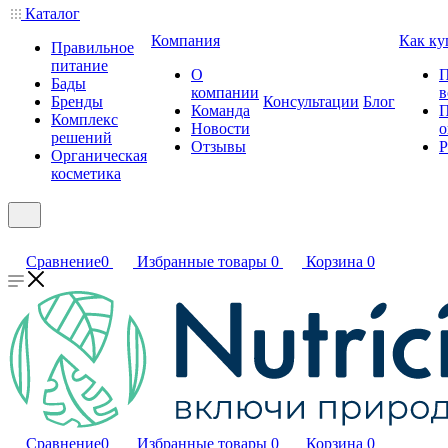
Каталог
Компания
Как ку
Правильное
питание
О
П
Бады
компании
в
Бренды
Консультации
Блог
Команда
П
Комплекс
Новости
о
решений
Отзывы
Р
Органическая
косметика
Сравнение
0
Избранные товары
0
Корзина
0
Сравнение
0
Избранные товары
0
Корзина
0