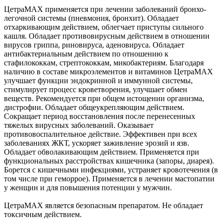
ЦетраMAX применяется при лечении заболеваний бронхо-
легочной системы (пневмония, бронхит). Обладает
отхаркивающим действием, облегчает приступы сильного
кашля. Обладает противовирусным действием в отношении
вирусов гриппа, риновируса, аденовируса. Обладает
антибактериальным действием по отношению к
стафилококкам, стрептококкам, микобактериям. Благодаря
наличию в составе микроэлементов и витаминов ЦетраMAX
улучшает функции эндокринной и иммунной системы,
стимулирует процесс кроветворения, улучшает обмен
веществ. Рекомендуется при общем истощении организма,
дистрофии. Обладает общеукрепляющим действием.
Сокращает период восстановления после перенесенных
тяжелых вирусных заболеваний. Оказывает
противовоспалительное действие. Эффективен при всех
заболеваниях ЖКТ, ускоряет заживление эрозий и язв.
Обладает обволакивающим действием. Применяется при
функциональных расстройствах кишечника (запоры, диарея).
Борется с кишечными инфекциями, устраняет кровотечения (в
том числе при геморрое). Применяется в лечении мастопатии
у женщин и для повышения потенции у мужчин.
ЦетраMAX является безопасным препаратом. Не обладает
токсичным действием.