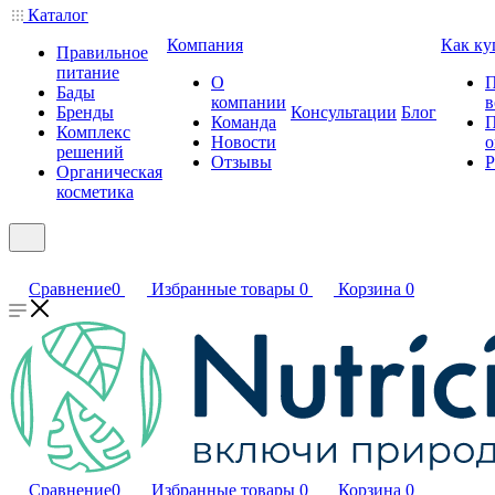
Каталог
Компания
Как ку
Правильное
питание
О
П
Бады
компании
в
Бренды
Консультации
Блог
Команда
П
Комплекс
Новости
о
решений
Отзывы
Р
Органическая
косметика
Сравнение
0
Избранные товары
0
Корзина
0
Сравнение
0
Избранные товары
0
Корзина
0