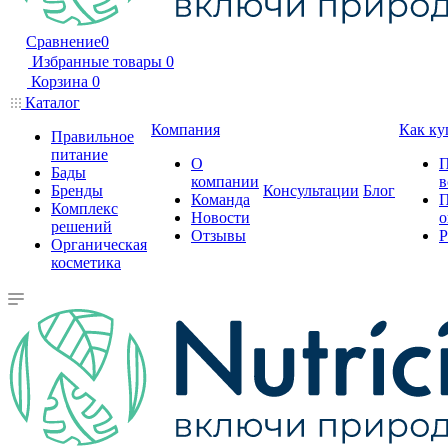
Сравнение
0
Избранные товары
0
Корзина
0
Каталог
Компания
Как ку
Правильное
питание
О
П
Бады
компании
в
Бренды
Консультации
Блог
Команда
П
Комплекс
Новости
о
решений
Отзывы
Р
Органическая
косметика