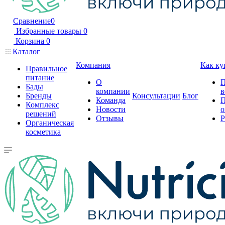
Сравнение
0
Избранные товары
0
Корзина
0
Каталог
Компания
Как ку
Правильное
питание
О
П
Бады
компании
в
Бренды
Консультации
Блог
Команда
П
Комплекс
Новости
о
решений
Отзывы
Р
Органическая
косметика