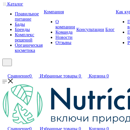
Каталог
Компания
Как ку
Правильное
питание
О
П
Бады
компании
в
Бренды
Консультации
Блог
Команда
П
Комплекс
Новости
о
решений
Отзывы
Р
Органическая
косметика
Сравнение
0
Избранные товары
0
Корзина
0
Сравнение
0
Избранные товары
0
Корзина
0