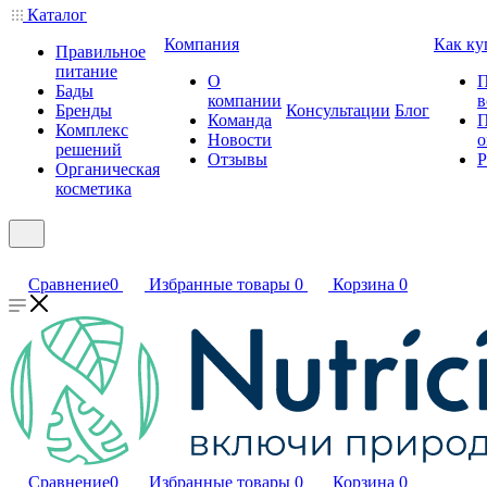
Каталог
Компания
Как ку
Правильное
питание
О
П
Бады
компании
в
Бренды
Консультации
Блог
Команда
П
Комплекс
Новости
о
решений
Отзывы
Р
Органическая
косметика
Сравнение
0
Избранные товары
0
Корзина
0
Сравнение
0
Избранные товары
0
Корзина
0