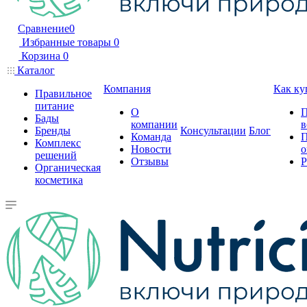
Сравнение
0
Избранные товары
0
Корзина
0
Каталог
Компания
Как ку
Правильное
питание
О
П
Бады
компании
в
Бренды
Консультации
Блог
Команда
П
Комплекс
Новости
о
решений
Отзывы
Р
Органическая
косметика