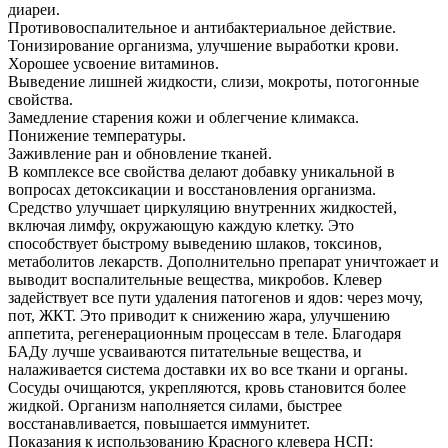
диареи.
Противовоспалительное и антибактериальное действие.
Тонизирование организма, улучшение выработки крови.
Хорошее усвоение витаминов.
Выведение лишней жидкости, слизи, мокроты, потогонные
свойства.
Замедление старения кожи и облегчение климакса.
Понижение температуры.
Заживление ран и обновление тканей.
В комплексе все свойства делают добавку уникальной в
вопросах детоксикации и восстановления организма.
Средство улучшает циркуляцию внутренних жидкостей,
включая лимфу, окружающую каждую клетку. Это
способствует быстрому выведению шлаков, токсинов,
метаболитов лекарств. Дополнительно препарат уничтожает и
выводит воспалительные вещества, микробов. Клевер
задействует все пути удаления патогенов и ядов: через мочу,
пот, ЖКТ. Это приводит к снижению жара, улучшению
аппетита, регенерационным процессам в теле. Благодаря
БАДу лучше усваиваются питательные вещества, и
налаживается система доставки их во все ткани и органы.
Сосуды очищаются, укрепляются, кровь становится более
жидкой. Организм наполняется силами, быстрее
восстанавливается, повышается иммунитет.
Показания к использованию Красного клевера НСП: