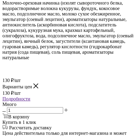
Молочно-ореховая начинка (изолят сывороточного белка,
водорастворимые волокна кукурузы, фундук, кокосовое
масло, подсолнечное масло, молоко сухое обезжиренное,
эмульгатор (соевый лецитин), ароматизаторы натуральные,
антиокислитель (аскорбиновая кислота), подслатитель
(сукралоза), кукурузная мука, крахмал картофельный,
олигофруктоза, вода, подсолнечное масло, эмульгатор (соевый
лецитин), яичный белок, загустители (ксантановая камедь,
гуаровая камедь), регулятор кислотности (гидрокарбонат
натрия (сода пищевая), соль пищевая, ароматизаторы
натуральные
130
₽
/шт
Варианты цен
130
₽
/шт
Подробности
Много
В корзину
Купить в 1 клик
Рассчитать доставку
Цена действительна только для интернет-магазина и может