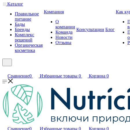
Каталог
Компания
Как ку
Правильное
питание
О
П
Бады
компании
в
Бренды
Консультации
Блог
Команда
П
Комплекс
Новости
о
решений
Отзывы
Р
Органическая
косметика
Сравнение
0
Избранные товары
0
Корзина
0
Сравнение
0
Избранные товары
0
Корзина
0