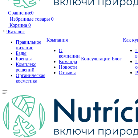
Сравнение
0
Избранные товары
0
Корзина
0
Каталог
Компания
Как ку
Правильное
питание
О
П
Бады
компании
в
Бренды
Консультации
Блог
Команда
П
Комплекс
Новости
о
решений
Отзывы
Р
Органическая
косметика