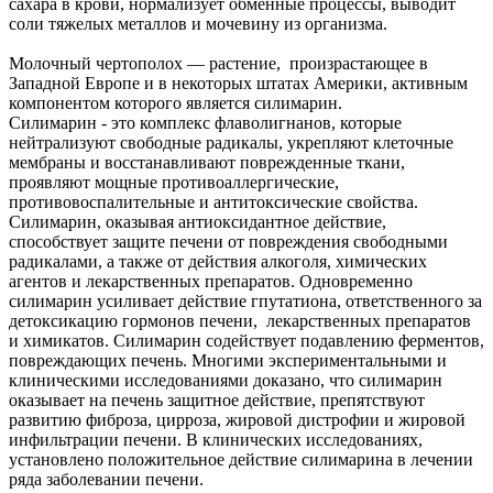
сахара в крови, нормализует обменные процессы, выводит
соли тяжелых металлов и мочевину из организма.
Молочный чертополох — растение, произрастающее в
Западной Европе и в некоторых штатах Америки, активным
компонентом которого является силимарин.
Силимарин - это комплекс флаволигнанов, которые
нейтрализуют свободные радикалы, укрепляют клеточные
мембраны и восстанавливают поврежденные ткани,
проявляют мощные противоаллергические,
противовоспалительные и антитоксические свойства.
Силимарин, оказывая антиоксидантное действие,
способствует защите печени от повреждения свободными
радикалами, а также от действия алкоголя, химических
агентов и лекарственных препаратов. Одновременно
силимарин усиливает действие гпутатиона, ответственного за
детоксикацию гормонов печени, лекарственных препаратов
и химикатов. Силимарин содействует подавлению ферментов,
повреждающих печень. Многими экспериментальными и
клиническими исследованиями доказано, что силимарин
оказывает на печень защитное действие, препятствуют
развитию фиброза, цирроза, жировой дистрофии и жировой
инфильтрации печени. В клинических исследованиях,
установлено положительное действие силимарина в лечении
ряда заболевании печени.