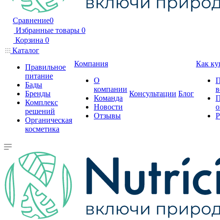
Сравнение
0
Избранные товары
0
Корзина
0
Каталог
Компания
Как ку
Правильное
питание
О
П
Бады
компании
в
Бренды
Консультации
Блог
Команда
П
Комплекс
Новости
о
решений
Отзывы
Р
Органическая
косметика