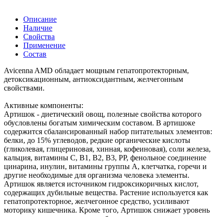
Описание
Наличие
Свойства
Применение
Состав
Avicenna AMD обладает мощным гепатопротекторным,
детоксикационным, антиоксидантным, желчегонным
свойствами.
Активные компоненты:
Артишок - диетический овощ, полезные свойства которого
обусловлены богатым химическим составом. В артишоке
содержится сбалансированный набор питательных элементов:
белки, до 15% углеводов, редкие органические кислоты
(гликолевая, глицериновая, хинная, кофеиновая), соли железа,
кальция, витамины С, В1, В2, В3, РP, фенольное соединение
цинарина, инулин, витамины группы А, клетчатка, горечи и
другие необходимые для организма человека элементы.
Артишок является источником гидроксикоричных кислот,
содержащих дубильные вещества. Растение используется как
гепатопротекторное, желчегонное средство, усиливают
моторику кишечника. Кроме того, Артишок снижает уровень