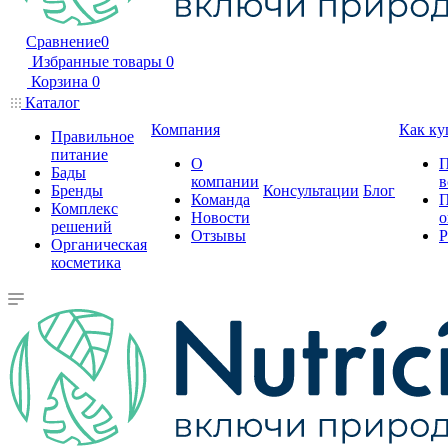
Сравнение
0
Избранные товары
0
Корзина
0
Каталог
Компания
Как ку
Правильное
питание
О
П
Бады
компании
в
Бренды
Консультации
Блог
Команда
П
Комплекс
Новости
о
решений
Отзывы
Р
Органическая
косметика