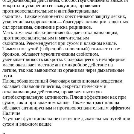
отхаркивающим действием, способствуя снижению вязкости
мокроты и ускорению ее эвакуации, проявляют
противовоспалительные и антибактериальные
свойства. Также компоненты обеспечивают защиту легких,
ускорение выздоровления — благодаря активации защитных
сил организма, снижение риска рецидивов.
Мать-и-мачеха обыкновенная обладает отхаркивающим,
противовоспалительным и мягчительным
свойством. Рекомендуется при сухом и влажном кашле.
Тимьян ползучий (чабрец обыкновенный) снижает спазм
бронхов, обладает муколитическим свойством,
уменьшает вязкость мокроты. Содержащееся в нем эфирное
масло оказывает местное антимикробное действие на
легкие, так как выводится из организма через дыхательные
пути.
Плющ обыкновенный благодаря сапониновым веществам,
обладает спазмолитическим, секретолитическим и
отхаркивающим действием, проявляет высокую
антибактериальную активность. Плющ эффективен как при
сухом, так и при влажном кашле. Также экстракт плюща
обладает антивирусным и противовоспалительным эффектом
Наличие
Улучшает функциональное состояние дыхательных путей при
сухом и влажном кашле