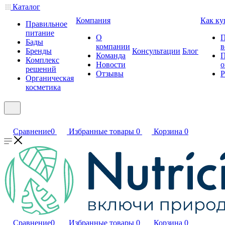
Каталог
Компания
Как ку
Правильное
питание
О
П
Бады
компании
в
Бренды
Консультации
Блог
Команда
П
Комплекс
Новости
о
решений
Отзывы
Р
Органическая
косметика
Сравнение
0
Избранные товары
0
Корзина
0
Сравнение
0
Избранные товары
0
Корзина
0