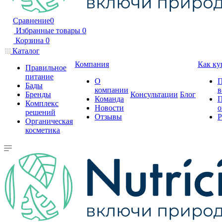
Сравнение
0
Избранные товары
0
Корзина
0
Каталог
Компания
Как ку
Правильное
питание
О
П
Бады
компании
в
Бренды
Консультации
Блог
Команда
П
Комплекс
Новости
о
решений
Отзывы
Р
Органическая
косметика