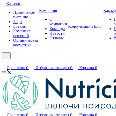
Каталог
Компания
Как ку
Правильное
питание
О
П
Бады
компании
в
Бренды
Консультации
Блог
Команда
П
Комплекс
Новости
о
решений
Отзывы
Р
Органическая
косметика
Сравнение
0
Избранные товары
0
Корзина
0
Сравнение
0
Избранные товары
0
Корзина
0