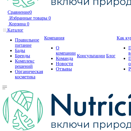
Сравнение
0
Избранные товары
0
Корзина
0
Каталог
Компания
Как ку
Правильное
питание
О
П
Бады
компании
в
Бренды
Консультации
Блог
Команда
П
Комплекс
Новости
о
решений
Отзывы
Р
Органическая
косметика