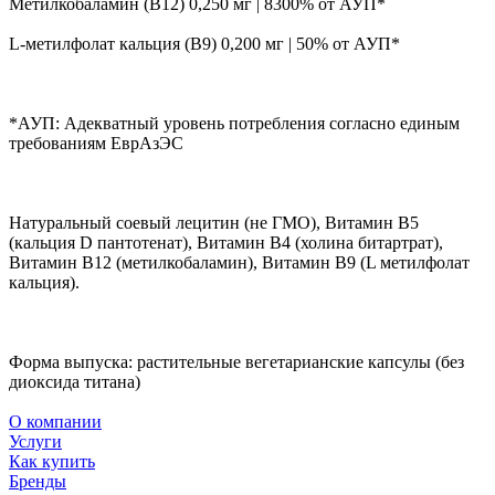
Метилкобаламин (B12) 0,250 мг | 8300% от АУП*
L-метилфолат кальция (B9) 0,200 мг | 50% от АУП*
*АУП: Адекватный уровень потребления согласно единым
требованиям ЕврАзЭС
Натуральный соевый лецитин (не ГМО), Витамин B5
(кальция D пантотенат), Витамин B4 (холина битартрат),
Витамин В12 (метилкобаламин), Витамин В9 (L метилфолат
кальция).
Форма выпуска: растительные вегетарианские капсулы (без
диоксида титана)
О компании
Услуги
Как купить
Бренды