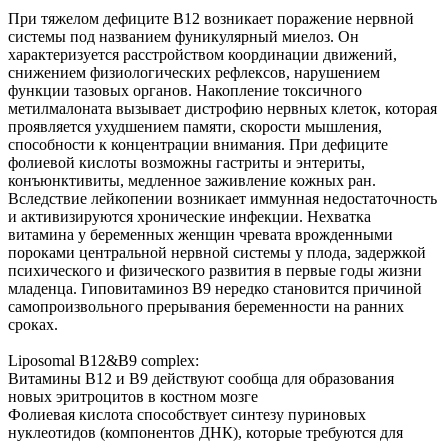
При тяжелом дефиците В12 возникает поражение нервной
системы под названием фуникулярный миелоз. Он
характеризуется расстройством координации движений,
снижением физиологических рефлексов, нарушением
функции тазовых органов. Накопление токсичного
метилмалоната вызывает дистрофию нервных клеток, которая
проявляется ухудшением памяти, скорости мышления,
способности к концентрации внимания. При дефиците
фолиевой кислоты возможны гастриты и энтериты,
конъюнктивиты, медленное заживление кожных ран.
Вследствие лейкопении возникает иммунная недостаточность
и активизируются хронические инфекции. Нехватка
витамина у беременных женщин чревата врожденными
пороками центральной нервной системы у плода, задержкой
психического и физического развития в первые годы жизни
младенца. Гиповитаминоз В9 нередко становится причиной
самопроизвольного прерывания беременности на ранних
сроках.
Liposomal B12&B9 complex:
Витамины В12 и В9 действуют сообща для образования
новых эритроцитов в костном мозге
Фолиевая кислота способствует синтезу пуриновых
нуклеотидов (компонентов ДНК), которые требуются для