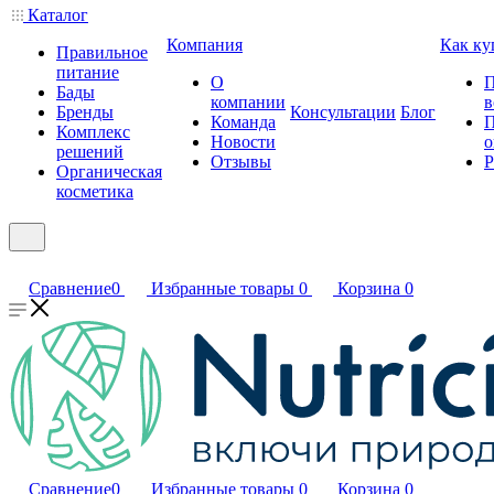
Каталог
Компания
Как ку
Правильное
питание
О
П
Бады
компании
в
Бренды
Консультации
Блог
Команда
П
Комплекс
Новости
о
решений
Отзывы
Р
Органическая
косметика
Сравнение
0
Избранные товары
0
Корзина
0
Сравнение
0
Избранные товары
0
Корзина
0