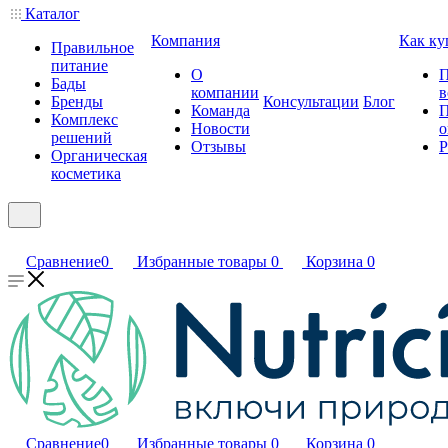
Каталог
Компания
Как ку
Правильное
питание
О
П
Бады
компании
в
Бренды
Консультации
Блог
Команда
П
Комплекс
Новости
о
решений
Отзывы
Р
Органическая
косметика
Сравнение
0
Избранные товары
0
Корзина
0
Сравнение
0
Избранные товары
0
Корзина
0