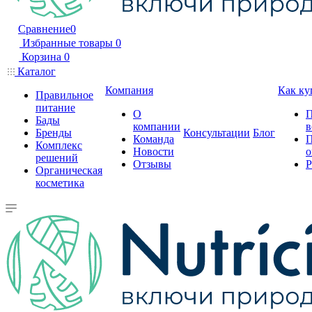
Сравнение
0
Избранные товары
0
Корзина
0
Каталог
Компания
Как ку
Правильное
питание
О
П
Бады
компании
в
Бренды
Консультации
Блог
Команда
П
Комплекс
Новости
о
решений
Отзывы
Р
Органическая
косметика