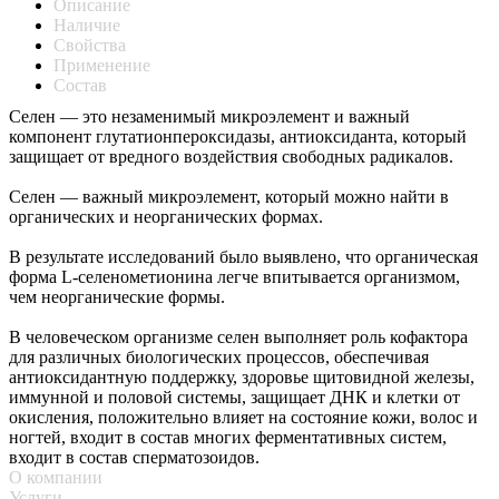
Описание
Наличие
Свойства
Применение
Состав
Селен — это незаменимый микроэлемент и важный
компонент глутатионпероксидазы, антиоксиданта, который
защищает от вредного воздействия свободных радикалов.
Селен — важный микроэлемент, который можно найти в
органических и неорганических формах.
В результате исследований было выявлено, что органическая
форма L-селенометионина легче впитывается организмом,
чем неорганические формы.
В человеческом организме селен выполняет роль кофактора
для различных биологических процессов, обеспечивая
антиоксидантную поддержку, здоровье щитовидной железы,
иммунной и половой системы, защищает ДНК и клетки от
окисления, положительно влияет на состояние кожи, волос и
ногтей, входит в состав многих ферментативных систем,
входит в состав сперматозоидов.
О компании
Услуги