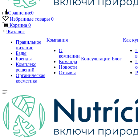
Сравнение
0
Избранные товары
0
Корзина
0
Каталог
Компания
Как ку
Правильное
питание
О
П
Бады
компании
в
Бренды
Консультации
Блог
Команда
П
Комплекс
Новости
о
решений
Отзывы
Р
Органическая
косметика