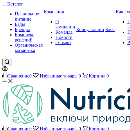
Каталог
Компания
Как ку
Правильное
питание
О
П
Бады
компании
в
Бренды
Консультации
Блог
Команда
П
Комплекс
Новости
о
решений
Отзывы
Р
Органическая
косметика
Сравнение
0
Избранные товары
0
Корзина
0
Сравнение
0
Избранные товары
0
Корзина
0