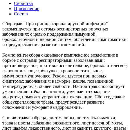
Свойства
Применение
Состав
Сбор трав "При гриппе, коронавирусной инфекции"
рекомендуется при острых респираторных вирусных
заболеваниях с целью поддержания иммунной,
бронхолёгочной и нервной систем, облегчения симптоматики
и предупреждения развития осложнений.
Компоненты сбора оказывают комплексное воздействие в
борьбе с острыми респираторными заболеваниями:
противовирусное, противовоспалительное, бронхолитическое,
жаропонижающее, вяжущее, кровоочистительное,
иммуностимулирующее. Рекомендуется при первых
симптомах заболевания: насморке, кашле, повышенной
температуре тела, общей слабости. Настой трав способствует
уменьшению отёка носоглотки, улучшает отхождение
мокроты, помогает устранить интоксикацию. Сбор содержит
общеукрепляющие травы, предупреждает развитие
осложнений и ускоряет выздоровление.
Состав: трава чабреца, лист малины, лист мать-и-мачехи,
трава и цветы лабазника вязолистного, лист перечной мяты,
лист шалфея лекарственного, лист эвкалипта круглого, цветы